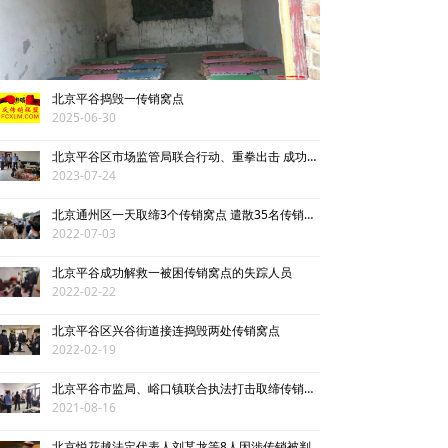
北派传销
网络传销
北京平谷捣毁一传销窝点
精神传销
2025-06-30
求助专区
北京平谷区市场监管局联合行动、重拳出击 成功解救被骗传销人员
2023-07-24
大学生专栏
北京通州区一天取缔3个传销窝点 遣散35名传销人员
2022-07-03
传销骗术
北京平谷成功解救一被困传销窝点的失踪人员
相关处罚
2022-02-22
北京平谷区兴谷街道接连捣毁两处传销窝点
揭秘传销
2022-02-19
传销案例
北京平谷市监局、峪口镇联合执法打击取缔传销窝点 教育遣返24人
2021-08-16
专家论点
北京悦花越法定代表人刘某龙等8人因涉传销被判处有期徒刑并处罚金