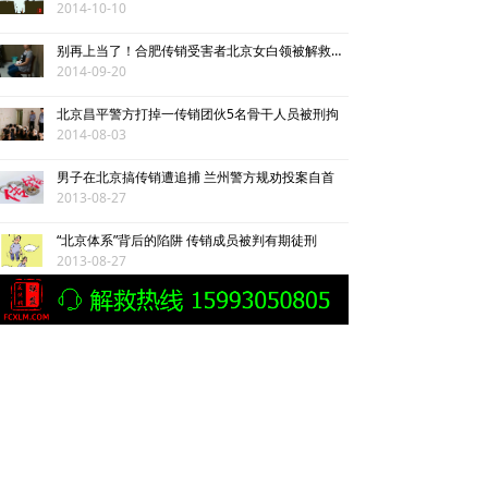
2014-10-10
别再上当了！合肥传销受害者北京女白领被解救后讲述传销危害
2014-09-20
北京昌平警方打掉一传销团伙5名骨干人员被刑拘
2014-08-03
男子在北京搞传销遭追捕 兰州警方规劝投案自首
2013-08-27
“北京体系”背后的陷阱 传销成员被判有期徒刑
2013-08-27
京冀六区县联手打击传销 捣毁4个传销窝点抓捕58人
2013-07-29
记者揭秘北京新型传销手段:封闭房间连夜培训
2013-05-14
说去北京做装卸工 男子却在湖北荆州身陷传销窝点
2013-05-07