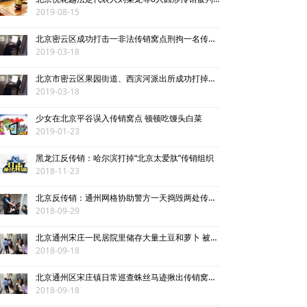
2019-08-15
违规直销
北京密云区成功打击一非法传销窝点刑拘一名传销骨干人员
涉传公司
2019-03-18
揭秘传销
北京市密云区果园街道、西滨河派出所成功打掉一传销窝点
2019-03-18
直销与传销详解
少女在北京平谷误入传销窝点 顿顿吃馒头白菜
2019-01-23
反传销论坛
黑龙江反传销：哈尔滨打掉“北京太爱肽”传销组织
反传销问答
2018-11-23
北京反传销：通州网格协助警方一天捣毁两处传销窝点
2018-09-29
北京通州宋庄一民居院里储存大量土豆和萝卜 被民警揪出一传销团伙
2018-09-18
北京通州区宋庄镇日常巡查蛛丝马迹揪出传销窝点：院里堆满土豆萝卜
2018-09-18