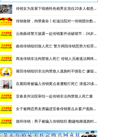
南派传销
传销女为发展下线牺牲色相男女混住20多人都患上肺结核
北派传销
传销敛财，拘禁索命丨松滋法院对一传销团伙数罪并罚，主犯获重刑
云南曲靖警方披露一起传销案件侦破细节：24岁男子因不顺从遭折磨致死
网络传销
曲靖传销组织致人死亡 警方捣毁传销恶势力犯罪团伙
精神传销
商洛传销非法拘禁致人死亡 传销人员难逃法网终获重刑
求助专区
莆田传销组织非法拘禁致人逃跑时不慎坠亡 嫌疑人潜逃9年后终被抓
大学生专栏
在襄阳将被骗入传销窝点者遭殴打死亡 潜逃20多年后终于被抓
传销骗术
宜春袁州法院审结一起传销非法拘禁致人死亡案
相关处罚
女子被网恋男友诱骗进宜春传销窝点从窗户逃跑不幸坠亡
揭秘传销
德州传销：男子被骗入传销组织 翻越电梯逃跑时不慎坠楼身亡
传销案例