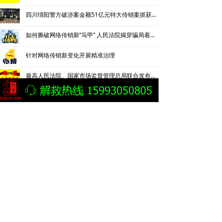
四川绵阳警方破涉案金额51亿元特大传销案抓获112人
如何撕破网络传销新“马甲” 人民法院揭穿骗局着力铲除违法犯罪根基
针对网络传销新变化开展精准治理
最高人民法院、国家市场监督管理总局联合发布依法惩治网络传销犯罪典型案例
精神传销
녓
警惕打着心理疗愈名义的“精神传销”
警惕！披着“国学”外衣的传销组织
洗脑、诈财、害命……快认清这个非法组织的真面目
识破 “精神传销”的鬼蜮伎俩
“心灵茶吧”传销组织奸淫妇女10人、致6人病重死亡