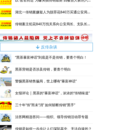
以“改名转运”为噱头搞传销敛财 四被告人获刑六年并处罚金
湖北一传销案嫌疑人为脱罪花840万买通公安局长等人
传销案主犯花840万找关系向公安局长、支队长、大队长行贿
反传杂谈
녓
“黑茶暴富神话”到底是不是传销，要查个明白！
黑茶营销是否涉及传销，要查个明白
警惕黑茶销售骗局，世上哪有“暴富神话”
女报评论 | 黑茶的“暴富神话”，浓浓的“传销味道”
三十年“传”而未“消” 如何斩断传销“黑手”
法答网精选答问——组织、领导传销活动罪专题
传销是如何一步步让人们深陷其中、无法自拔的？