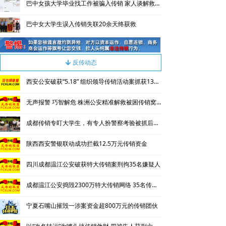
巴中女孩大学毕业找工作被骗入传销 家人谈解救过程称心惊肉跳
巴中女大学生误入传销失联20余天终获救
反传动态
녓
西安公安破获“5.18” 组织领导传销活动案抓获130名涉传人员
无声报警 巧智解危 株洲公安精准解救被困传销窝点人员
成都传销专盯大学生，有专人扮警察考验被抓后话术
陕西西安警银联动成功拦截12.5万元传销资金
四川成都温江公安破获特大传销案刑拘35名嫌疑人
成都温江公安捣毁2300万特大传销网络 35名传销骨干被刑拘
宁夏石嘴山摧毁一涉案资金超800万元的传销团伙