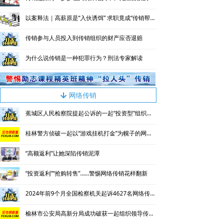
以案释法｜高薪原是“入伙诱饵” 求职竟成“传销帮凶”
传销参与人员投入到传销组织的财产应否退赔
为什么说传销是一种犯罪行为？刑法专家解读
网络传销
녓
蕉城区人民检察院提起公诉的一起“投资型”组织、领导传销活动案
桂林警方侦破一起以“游戏挂机打金”为幌子的网络传销案
“高额返利”让她深陷传销泥潭
“投资返利”“抢购转售”……警惕网络传销花样翻新
2024年前9个月全国检察机关起诉4627名网络传销人员
榆林市公安局高新分局成功破获一起组织领导传销活动案