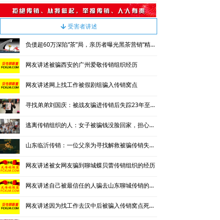
受害者讲述
녓
负债超60万深陷“茶”局，亲历者曝光黑茶营销“精神控制”法
网友讲述被骗西安的广州爱敬传销组织经历
网友讲述网上找工作被假剧组骗入传销窝点
寻找弟弟刘国庆：被战友骗进传销后失踪23年至今毫无音讯
逃离传销组织的人：女子被骗钱没脸回家，担心被“追杀”四处流浪
山东临沂传销：一位父亲为寻找解救被骗传销失踪女儿的艰难经历
网友讲述被女网友骗到聊城蝶贝蕾传销组织的经历
网友讲述自己被最信任的人骗去山东聊城传销的亲身经历
网友讲述因为找工作去汉中后被骗入传销窝点死里逃生