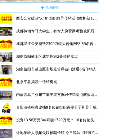
违规直销
异地传销
녓
西安公安破获“5.18” 组织领导传销活动案抓获130名涉传人员
涉传公司
成都传销专盯大学生，有专人扮警察考验被抓后话术
专家论点
成都温江公安捣毁2300万特大传销网络 35名传销骨干被刑拘
揭秘传销
湖南益阳赫山区成功捣毁2处传销窝点
直销与传销详解
湖南益阳市赫山区市场监管局破门清退6名传销人员
反传销论坛
北京平谷捣毁一传销窝点
反传销问答
内蒙古乌兰察布市集宁警方捣毁传销窝点解救两名被非法拘禁人员
贵阳清镇检察逮捕8名传销组织首要分子和骨干成员
投资13.58万元3年可赚1720万元？ 16名传销头目被判刑
外地年轻人频频失联被骗传销 今日说法《暗藏玄机的出租房》