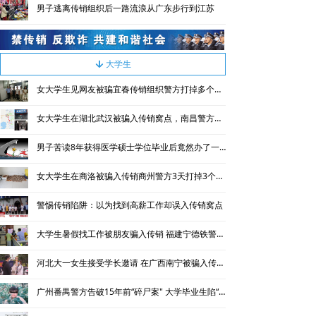
男子逃离传销组织后一路流浪从广东步行到江苏
大学生
녓
女大学生见网友被骗宜春传销组织警方打掉多个传销窝点
女大学生在湖北武汉被骗入传销窝点，南昌警方三天解救成功
男子苦读8年获得医学硕士学位毕业后竟然办了一家传销公司
女大学生在商洛被骗入传销商州警方3天打掉3个传销窝点
警惕传销陷阱：以为找到高薪工作却误入传销窝点
大学生暑假找工作被朋友骗入传销 福建宁德铁警进行解救并捣毁传销窝点
河北大一女生接受学长邀请 在广西南宁被骗入传销窝点
广州番禺警方告破15年前“碎尸案" 大学毕业生陷“恒天”传销被害