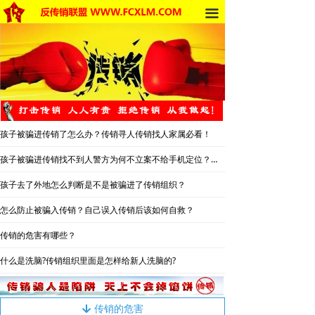
끀
首页
法律法规
反传销动态
反传销动态
孩子被骗进传销了怎么办？传销寻人传销找人家属必看！
受害者讲述
孩子被骗进传销找不到人警方为何不立案不给手机定位？警察不管怎么办？
反传销故事
孩子去了外地怎么判断是不是被骗进了传销组织？
反传销杂谈
怎么防止被骗入传销？自己误入传销后该如何自救？
传销的危害有哪些？
传销的危害
什么是洗脑?传销组织里面是怎样给新人洗脑的?
死人事件
传销的种类
传销的危害
녓