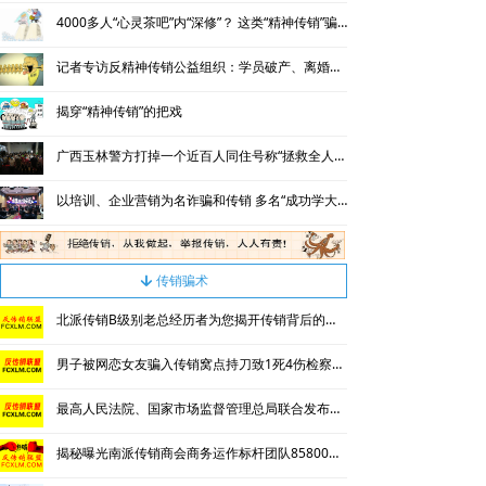
4000多人“心灵茶吧”内“深修”？ 这类“精神传销”骗财骗色害命
记者专访反精神传销公益组织：学员破产、离婚的数以百计
揭穿“精神传销”的把戏
广西玉林警方打掉一个近百人同住号称“拯救全人类”的传销窝点
以培训、企业营销为名诈骗和传销 多名“成功学大师”落网
传销骗术
녓
北派传销B级别老总经历者为您揭开传销背后的神秘
男子被网恋女友骗入传销窝点持刀致1死4伤检察院判正当防卫
最高人民法院、国家市场监督管理总局联合发布依法惩治网络传销犯罪典型案例
揭秘曝光南派传销商会商务运作标杆团队85800传销洗脑内容