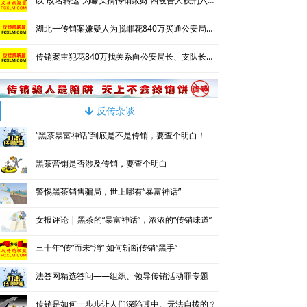
以“改名转运”为噱头搞传销敛财 四被告人获刑六年并处罚金
湖北一传销案嫌疑人为脱罪花840万买通公安局长等人
传销案主犯花840万找关系向公安局长、支队长、大队长行贿
反传杂谈
녓
“黑茶暴富神话”到底是不是传销，要查个明白！
黑茶营销是否涉及传销，要查个明白
警惕黑茶销售骗局，世上哪有“暴富神话”
女报评论 | 黑茶的“暴富神话”，浓浓的“传销味道”
三十年“传”而未“消” 如何斩断传销“黑手”
法答网精选答问——组织、领导传销活动罪专题
传销是如何一步步让人们深陷其中、无法自拔的？