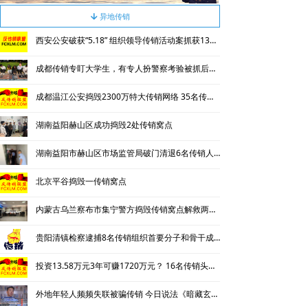
违规直销
异地传销
녓
西安公安破获“5.18” 组织领导传销活动案抓获130名涉传人员
涉传公司
成都传销专盯大学生，有专人扮警察考验被抓后话术
专家论点
成都温江公安捣毁2300万特大传销网络 35名传销骨干被刑拘
揭秘传销
湖南益阳赫山区成功捣毁2处传销窝点
直销与传销详解
湖南益阳市赫山区市场监管局破门清退6名传销人员
反传销论坛
北京平谷捣毁一传销窝点
反传销问答
内蒙古乌兰察布市集宁警方捣毁传销窝点解救两名被非法拘禁人员
贵阳清镇检察逮捕8名传销组织首要分子和骨干成员
投资13.58万元3年可赚1720万元？ 16名传销头目被判刑
外地年轻人频频失联被骗传销 今日说法《暗藏玄机的出租房》