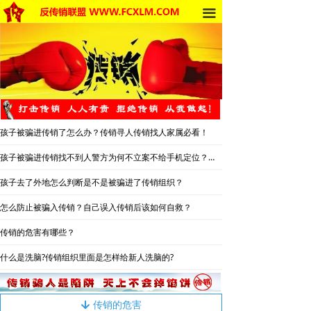
끀
首页
法律法规
反传销动态
反传销动态
孩子被骗进传销了怎么办？传销寻人传销找人家属必看！
受害者讲述
孩子被骗进传销找不到人警方为何不立案不给手机定位？警察不管怎么办？
反传销故事
孩子去了外地怎么判断是不是被骗进了传销组织？
反传销杂谈
怎么防止被骗入传销？自己误入传销后该如何自救？
传销的危害有哪些？
传销的危害
什么是洗脑?传销组织里面是怎样给新人洗脑的?
死人事件
传销的种类
传销的危害
녓