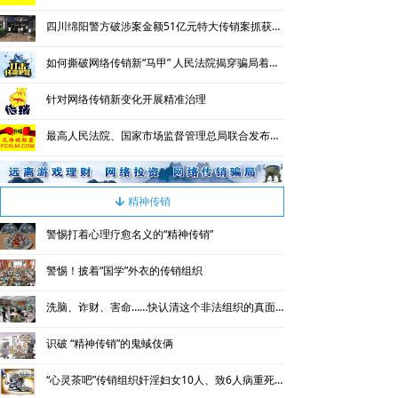
四川绵阳警方破涉案金额51亿元特大传销案抓获112人
如何撕破网络传销新“马甲” 人民法院揭穿骗局着力铲除违法犯罪根基
针对网络传销新变化开展精准治理
最高人民法院、国家市场监督管理总局联合发布依法惩治网络传销犯罪典型案例
精神传销
녓
警惕打着心理疗愈名义的“精神传销”
警惕！披着“国学”外衣的传销组织
洗脑、诈财、害命……快认清这个非法组织的真面目
识破 “精神传销”的鬼蜮伎俩
“心灵茶吧”传销组织奸淫妇女10人、致6人病重死亡