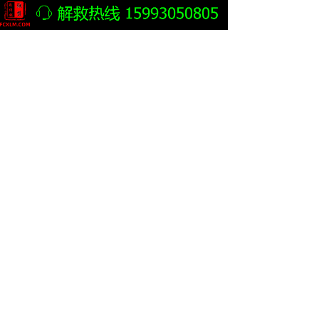
河北反传销：定州又查获8名传销人员并进行遣返
河北大一女生接受学长邀请 在广西南宁被骗入传销窝点
河北定州反传销：打击传销“回头看” 6名涉嫌传销人员被遣返
河北霸州一派出所巡防员“救出”传销女子后 竟安排给情人当长期免费劳力
河北反传销：定州一天查处12个传销窝点劝返111名传销人员
瘟疫期间河北秦皇岛市中级人民法院干警又查获一传销窝点
疫情防控期间 河北秦皇岛中院干警防疫一线查出传销窝点
河北香河警方防控疫情期查出三伙传销人员
没有出入证进小区 河北香河查出11名传销人员的一传销窝点
河北秦皇岛疫情防控排查竟意外抓获6名传销分子
河北秦皇岛疫情防控排查抓获6名传销犯罪分子