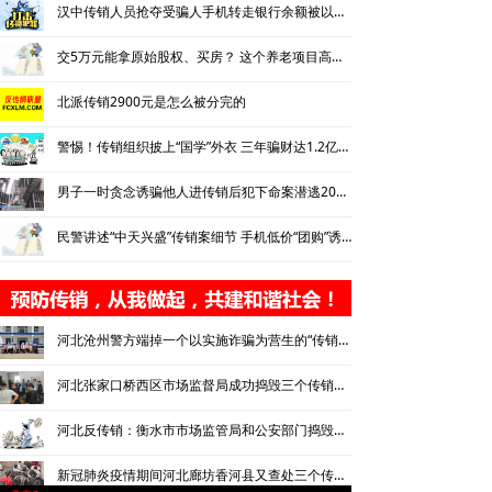
汉中传销人员抢夺受骗人手机转走银行余额被以抢劫罪追究刑责
交5万元能拿原始股权、买房？ 这个养老项目高管因传销被抓了
北派传销2900元是怎么被分完的
警惕！传销组织披上“国学”外衣 三年骗财达1.2亿余元
男子一时贪念诱骗他人进传销后犯下命案潜逃20多年最终落网
民警讲述“中天兴盛”传销案细节 手机低价“团购”诱人入坑
河北沧州警方端掉一个以实施诈骗为营生的“传销”团伙
河北张家口桥西区市场监督局成功捣毁三个传销窝点解救人员2名
河北反传销：衡水市市场监管局和公安部门捣毁一传销窝点
新冠肺炎疫情期间河北廊坊香河县又查处三个传销窝点39名传销人员