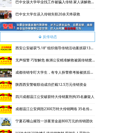
巴中女孩大学毕业找工作被骗入传销 家人谈解救过程称心惊肉跳
巴中女大学生误入传销失联20余天终获救
反传动态
녓
西安公安破获“5.18” 组织领导传销活动案抓获130名涉传人员
无声报警 巧智解危 株洲公安精准解救被困传销窝点人员
成都传销专盯大学生，有专人扮警察考验被抓后话术
陕西西安警银联动成功拦截12.5万元传销资金
四川成都温江公安破获特大传销案刑拘35名嫌疑人
成都温江公安捣毁2300万特大传销网络 35名传销骨干被刑拘
宁夏石嘴山摧毁一涉案资金超800万元的传销团伙