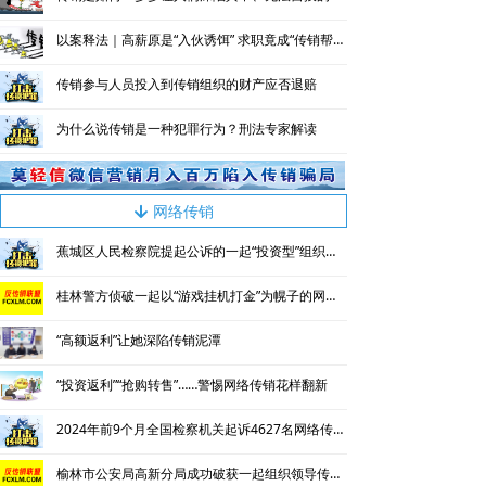
以案释法｜高薪原是“入伙诱饵” 求职竟成“传销帮凶”
传销参与人员投入到传销组织的财产应否退赔
为什么说传销是一种犯罪行为？刑法专家解读
网络传销
녓
蕉城区人民检察院提起公诉的一起“投资型”组织、领导传销活动案
桂林警方侦破一起以“游戏挂机打金”为幌子的网络传销案
“高额返利”让她深陷传销泥潭
“投资返利”“抢购转售”……警惕网络传销花样翻新
2024年前9个月全国检察机关起诉4627名网络传销人员
榆林市公安局高新分局成功破获一起组织领导传销活动案