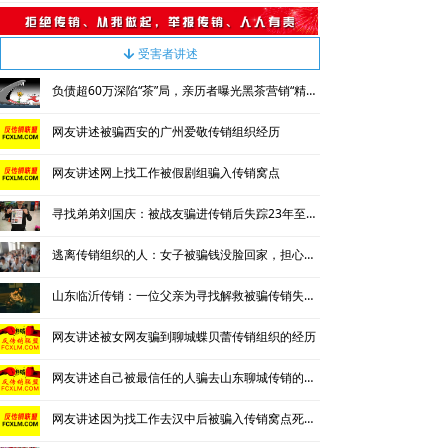
受害者讲述
녓
负债超60万深陷“茶”局，亲历者曝光黑茶营销“精神控制”法
网友讲述被骗西安的广州爱敬传销组织经历
网友讲述网上找工作被假剧组骗入传销窝点
寻找弟弟刘国庆：被战友骗进传销后失踪23年至今毫无音讯
逃离传销组织的人：女子被骗钱没脸回家，担心被“追杀”四处流浪
山东临沂传销：一位父亲为寻找解救被骗传销失踪女儿的艰难经历
网友讲述被女网友骗到聊城蝶贝蕾传销组织的经历
网友讲述自己被最信任的人骗去山东聊城传销的亲身经历
网友讲述因为找工作去汉中后被骗入传销窝点死里逃生