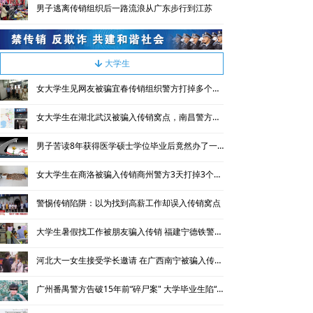
男子逃离传销组织后一路流浪从广东步行到江苏
大学生
녓
女大学生见网友被骗宜春传销组织警方打掉多个传销窝点
女大学生在湖北武汉被骗入传销窝点，南昌警方三天解救成功
男子苦读8年获得医学硕士学位毕业后竟然办了一家传销公司
女大学生在商洛被骗入传销商州警方3天打掉3个传销窝点
警惕传销陷阱：以为找到高薪工作却误入传销窝点
大学生暑假找工作被朋友骗入传销 福建宁德铁警进行解救并捣毁传销窝点
河北大一女生接受学长邀请 在广西南宁被骗入传销窝点
广州番禺警方告破15年前“碎尸案" 大学毕业生陷“恒天”传销被害