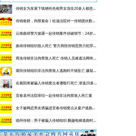
南派传销
传销女为发展下线牺牲色相男女混住20多人都患上肺结核
北派传销
传销敛财，拘禁索命丨松滋法院对一传销团伙数罪并罚，主犯获重刑
云南曲靖警方披露一起传销案件侦破细节：24岁男子因不顺从遭折磨致死
网络传销
曲靖传销组织致人死亡 警方捣毁传销恶势力犯罪团伙
精神传销
商洛传销非法拘禁致人死亡 传销人员难逃法网终获重刑
求助专区
莆田传销组织非法拘禁致人逃跑时不慎坠亡 嫌疑人潜逃9年后终被抓
大学生专栏
在襄阳将被骗入传销窝点者遭殴打死亡 潜逃20多年后终于被抓
传销骗术
宜春袁州法院审结一起传销非法拘禁致人死亡案
相关处罚
女子被网恋男友诱骗进宜春传销窝点从窗户逃跑不幸坠亡
揭秘传销
德州传销：男子被骗入传销组织 翻越电梯逃跑时不慎坠楼身亡
传销案例