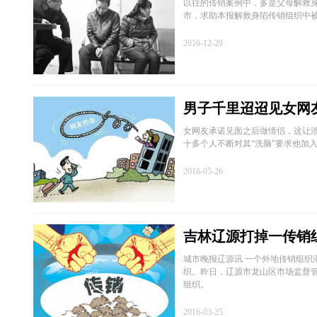
以往的传销案例中，多是父母解救身
市，求助本报解救身陷传销组织中
2016-12-29
男子千里迢迢见女网
女网友承诺见面之后做情侣，这让
十多个人不断对其“洗脑”要求他加
2016-05-26
吉林辽源打掉一传销组
城市晚报辽源讯 一个外地传销组织
织。昨日，辽源市龙山区市场监督管
组织。
2016-03-25