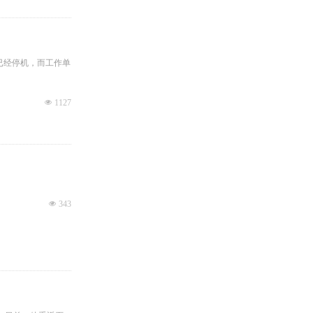
已经停机，而工作单
넶
1127
넶
343