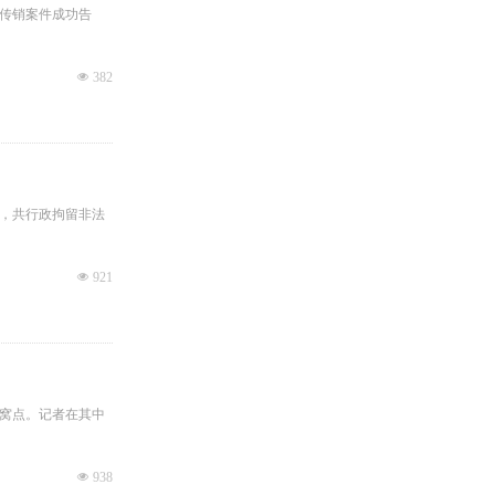
品传销案件成功告
넶
382
，共行政拘留非法
넶
921
窝点。记者在其中
넶
938