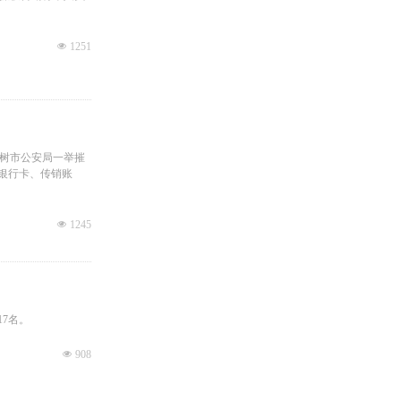
넶
1251
榆树市公安局一举摧
、银行卡、传销账
넶
1245
7名。
넶
908