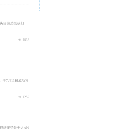
头目徐某抓获归
넶
1033
于7月11日成功将
넶
1252
抓获传销骨干人员6