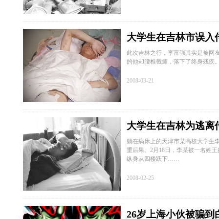
大学生在吉林市误入
此次吉林之行，李富强其实是被网友
的他却腰椎截瘫，落下了终身残疾
2008-03-21
大学生在吉林为逃离
躺在病床上的天津市某高校大学生
重后果。2月18日，李某被一名姓
纵身从四楼跃下……
2008-02-25
26岁上海小伙被骗