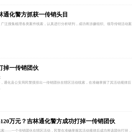
吉林通化警方抓获一传销头目
，广泛搜集梳理各类案件线索，认真进行分析研判，成功将涉嫌组织、领导传销活动案
打掉一传销团伙
伙
，通化县公安局民警摸排出一传销团伙在辖区活动线索，在准确掌握了其活动规律后，
。
获得120万元？吉林通化警方成功打掉一传销团伙
线索——一个传销团伙在辖区活动，民警在准确掌握其活动规律后成功将该团伙打掉，