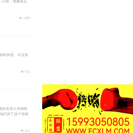
，日前，他重返石
넶
1089
的时间里，不仅有
넶
925
亲朋好友加入传销组
功地打掉了这个传销
넶
813