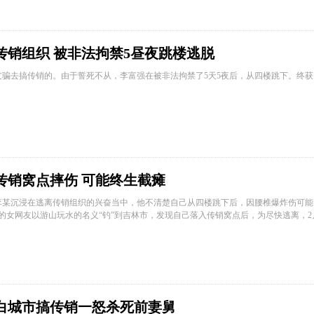
传销组织 被非法拘禁5昼夜跳楼逃脱
骗去搞传销的。由于誓死不从，李富强在被非法拘禁了5天5夜后，从四楼跳下。终获
。
传销窝点摔伤 可能终生截瘫
李某沉浸在逃离传销组织的兴奋当中，他不清楚自己从四楼跳下后，因腰椎爆炸伤可能
王的女网友以游山玩水的名义“钓”到吉林市，发现自己落入传销窝点后，为尽快逃离，2月
到白城市搞传销一怒杀死前妻舅