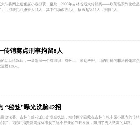
队五大队将网上逃犯赵小春抓获，至此，2009年吉林省最大传销案——欧莱雅系列化妆
，共抓获犯罪嫌疑人21人，其中劳动教养5人，移送起诉11人，刑拘5人。
一传销窝点刑事拘留8人
员的活动情况后，一举端掉一个有组织、有分工、策划严密、目的明确的非法传销窝点
遣返139人。
 “秘笈”曝光洗脑42招
昌邑政法委、吉林市莲花派出所联合执法，端掉两个隐藏在吉林市乾丰园小区内的传销
秘笈”，“秘笈”指责新闻媒体限制了这个行业的兴旺发展，阻挡了穷人致富的财路。