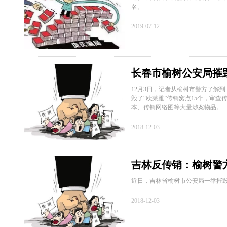
名。
2019-07-12
长春市榆树公安局摧毁
12月3日，记者从榆树市警方了解
毁了“欧莱雅”传销窝点15个，审查
本、传销网络图等大量涉案物品。
2018-12-03
吉林反传销：榆树警方
近日，吉林省榆树市公安局一举摧毁
2018-12-03