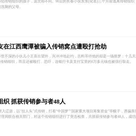
陷传销组织的孩子，这次却不同。90后的长春小伙东东(化名)三个月前逃离传销组织
被洗脑的父母。
友在江西鹰潭被骗入传销窝点遭殴打抢劫
涉世不深的小伙儿小王喜出望外，兴冲冲地赴约，岂料等待他的却是一场噩梦：十几天
入传销组织，而且还被殴打、恐吓，连银行卡及支付宝里的6万多元钱也被强行取走。
织 抓获传销参与者48人
潜入辽源，以“拉人头”式传销，打着“中国梦”“国家重大项目筹集资金”等幌子，诱骗
理局联合相关部门，对这个传销组织进行了突击检查，共抓获传销参与者48人，成