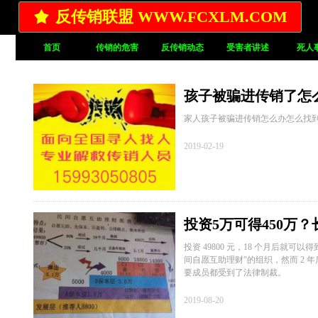
反传销联盟 WWW.FCXLM.COM
끄
首页
传销的危害
反传销动态
受害者讲述
死人
孩子被骗进传销了怎
家人孩子被骗进传销怎么办怎么找
2019-02-19
投资5万可得450万
投资 49800 元，18 个月后就
间自愿互助理财"的组织，然而 2 
要成员都受到了法律制裁。
2019-08-20