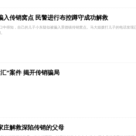
骗入传销窝点 民警进行布控蹲守成功解救
女口中得知，自己的儿子小东疑似被骗入景德镇传销窝点。马大姐拨打儿子的电话发现
职。
汇”案件 揭开传销骗局
家庄解救深陷传销的父母