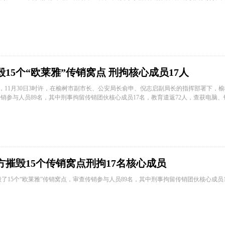
15个“欧莱雅”传销窝点 刑拘核心成员17人
到，11月30日3时许，在榆树市副市长、公安局长俞申、倪志启副局长的指挥部署下，
传销参与人员89名，其中刑事拘留传销团伙核心成员17名，教育遣返72人，查获电脑
摧毁15个传销窝点刑拘17名核心成员
了15个“欧莱雅”传销窝点，审查传销参与人员89名，其中刑事拘留传销团伙核心成员1