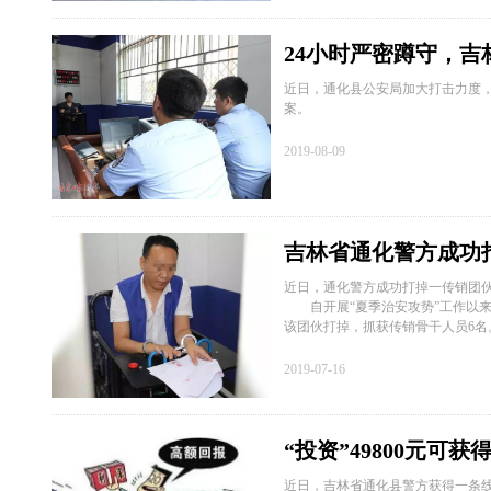
24小时严密蹲守，
近日，通化县公安局加大打击力度
案。
2019-08-09
吉林省通化警方成功
近日，通化警方成功打掉一传销团
自开展“夏季治安攻势”工作以来
该团伙打掉，抓获传销骨干人员6名
2019-07-16
“投资”49800元可
近日，吉林省通化县警方获得一条