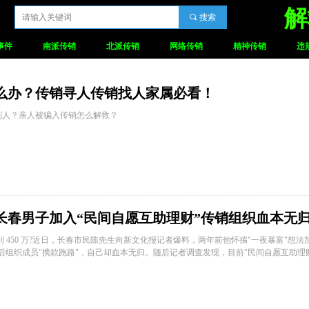
解
끠
搜索
事件
南派传销
北派传销
网络传销
精神传销
违
么办？传销寻人传销找人家属必看！
到人？亲人被骗入传销怎么解救？
？长春男子加入“民间自愿互助理财”传销组织血本无
可以得到 450 万?近日，长春市民陈先生向新文化报记者爆料，两年前他怀揣"一夜暴富"想
年后组织成员"携款跑路"，自己却血本无归。随后记者调查发现，目前"民间自愿互助理