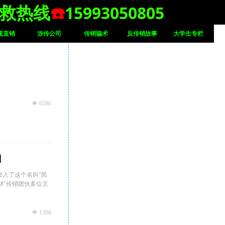
☎️
15993050805
救热线
规直销
涉传公司
传销骗术
反传销故事
大学生专栏
넶
6586
归
法加入了这个名叫"民
财"传销团伙多位主
넶
1306