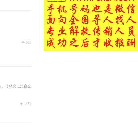
넶
925
点。传销窝点涉案金
넶
1454