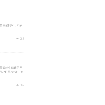
自由的同时，23岁
넶
985
导致终生截瘫的严
22日早7时许，他
넶
365