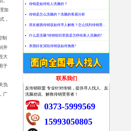
治。
传销是如何给人洗脑的？
넷
理加
传销是怎么洗脑的？洗脑的客观分析
넷
方式，
亲友被困传销该如何寻人解救？怎么找到传销受害者？
넷
什么是洗脑?传销组织里面是怎样给新人洗脑的?
넷
控制
亲朋好友深陷传销该如何挽救?
넷
制并
毁大
用于
联系我们
关负
反传销联盟 专业针对传销，提供寻人找人、反
洗脑劝说、解救传销受害者！
，广
0373-5999569
15993050805