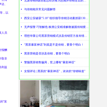
넷
北派传销B级别老总经历者为您揭开传销背后的神秘
伊达、
、
넷
与传销相关常见问题解答
00等，以
넷
西安公安破获“5.18” 组织领导传销活动案抓获130名涉传人员
넷
无声报警 巧智解危 株洲公安精准解救被困传销窝点人员
展人员
넷
理想华莱公司黑茶营销模式涉及传销官方发布情况通报
넷
“黑茶暴富神话”到底是不是传销，要查个明白！
付报酬
넷
黑茶营销是否涉及传销，要查个明白
牟取非
넷
警惕黑茶销售骗局，世上哪有“暴富神话”
法利益
넷
女报评论 | 黑茶的“暴富神话”，浓浓的“传销味道”
的“发