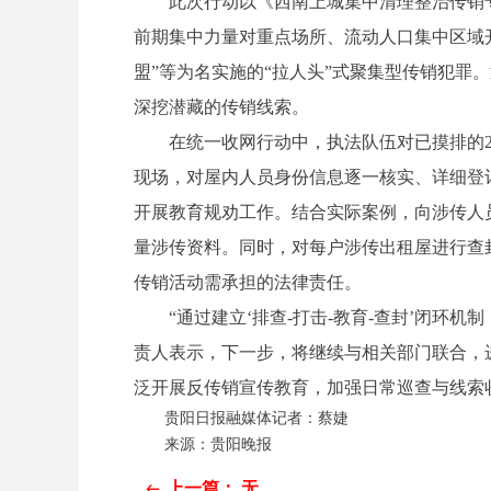
此次行动以《西南上城集中清理整治传销专
前期集中力量对重点场所、流动人口集中区域开
盟”等为名实施的“拉人头”式聚集型传销犯罪
深挖潜藏的传销线索。
在统一收网行动中，执法队伍对已摸排的28
现场，对屋内人员身份信息逐一核实、详细登
开展教育规劝工作。结合实际案例，向涉传人
量涉传资料。同时，对每户涉传出租屋进行查
传销活动需承担的法律责任。
“通过建立‘排查-打击-教育-查封’闭环机
责人表示，下一步，将继续与相关部门联合，
泛开展反传销宣传教育，加强日常巡查与线索
贵阳日报融媒体记者：蔡婕
来源：贵阳晚报
上一篇：
无
ꂃ