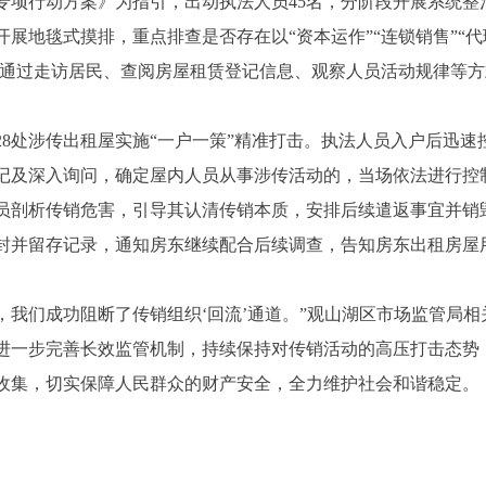
项行动方案》为指引，出动执法人员45名，分阶段开展系统整
展地毯式摸排，重点排查是否存在以“资本运作”“连锁销售”“代
。通过走访居民、查阅房屋租赁登记信息、观察人员活动规律等
处涉传出租屋实施“一户一策”精准打击。执法人员入户后迅速
记及深入询问，确定屋内人员从事涉传活动的，当场依法进行控
员剖析传销危害，引导其认清传销本质，安排后续遣返事宜并销
封并留存记录，通知房东继续配合后续调查，告知房东出租房屋
制，我们成功阻断了传销组织‘回流’通道。”观山湖区市场监管局相
进一步完善长效监管机制，持续保持对传销活动的高压打击态势
收集，切实保障人民群众的财产安全，全力维护社会和谐稳定。