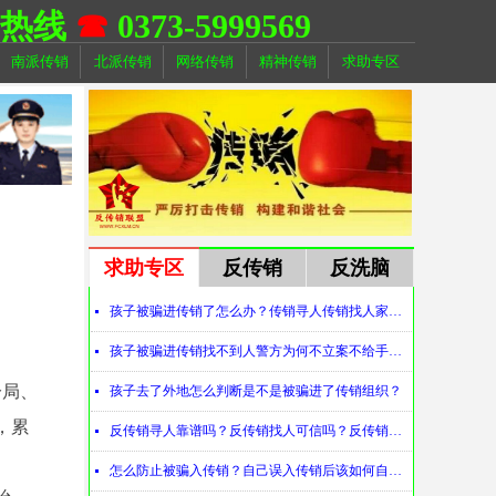
助热线
☎
0373-5999569
南派传销
北派传销
网络传销
精神传销
求助专区
求助专区
反传销
反洗脑
孩子被骗进传销了怎么办？传销寻人传销找人家属必看！
넷
孩子被骗进传销找不到人警方为何不立案不给手机定位？警察不管怎么办？
넷
分局、
孩子去了外地怎么判断是不是被骗进了传销组织？
넷
，累
反传销寻人靠谱吗？反传销找人可信吗？反传销真的能找到人吗？
넷
怎么防止被骗入传销？自己误入传销后该如何自救？
넷