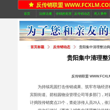
反传销联盟 WWW.FCXLM.CO
끄
首页
法律法规
传销的危害
反传销动态
死人事件
首页标题
ꄲ
反传销动态
ꄲ
贵阳集中清理整治捣
贵阳集中清理整治
反传销联盟 WWW.FCXL
为持续巩固打击传销成果、筑牢市场经济秩
宾阳街道、碧桂园物业管理公司等多部门，对
计捣毁传销窝点23个，查处涉传人员29人，依法