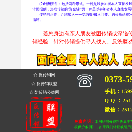
(2)计酬要件：包括两种形式。一种是以参加者本人直接发展
计提报酬，形成传销的“资金链”;另一种是以参加者本人直接发展
传销的运作：介绍加入——交纳费用(入门费、购买商品费)
循环。
若您身边有亲人朋友被困传销或深陷传销
销经验，针对传销提供寻人找人、反洗脑劝
ꄃ
反传销网
0373-5
ꄃ
反传销联盟
手机：1599
ꄃ
防传销公益网
Q Q ：251
微信：2512
免责声明：
本网站部分资料收集于
权保护条例》，如果我们转载或引用的作