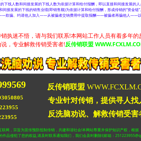
的下线人数和间接发展的下线人数为依据计算和给付报酬，即以直接和间接发展的人
和间接发展的下线的销售业绩(即销售额)为依据计算和给付报酬，形成传销的“资金链”
——欺骗、约请他人加入——从被骗者交纳费用中提取报酬——被骗者再骗他人——
执迷不悟，请与我们联系!本网站工作人员有着多年的
说，专业解救传销受害者!
反传销联盟 WWW.FCXLM.C
999569
反传销联盟
WWW.FCXLM.
3050805
专业针对传销，提供寻人找
223955
反洗脑劝说、解救传销受害
23955
互联网，宗旨为宣传预防抵制传销，共建和谐社会!本网站尊重并保护知识产权，根据
品侵犯了您的权益,请及时联系通知我们，我们会及时删除!(邮箱：251223955@qq.