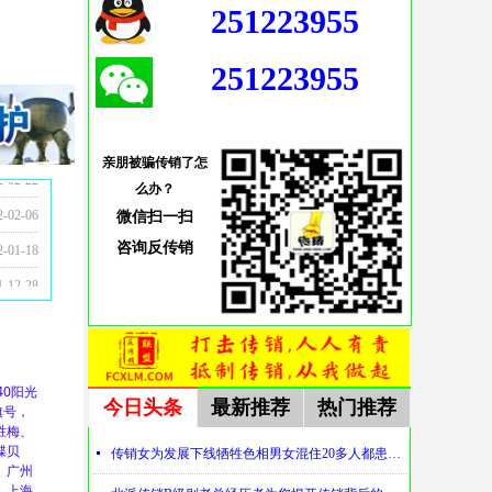
251223955
251223955
亲朋被骗传销了怎
5-08-28
5-10-24
5-08-28
4-09-13
3-10-30
2-09-27
2-09-16
1-12-28
1-12-24
1-12-17
1-12-17
1-12-17
1-11-23
1-10-07
1-10-06
1-08-12
2-02-22
么办？
2-02-06
微信扫一扫
2-01-18
咨询
反传销
1-12-28
0阳光
今日头条
最新推荐
热门推荐
旗号，
胜梅、
蝶贝
넷
传销女为发展下线牺牲色相男女混住20多人都患上肺结核
、广州
、上海