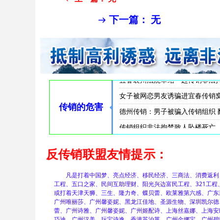
下一篇：
无
ꁹ
传销女为发展下线牺牲色相男女混
传销敛财，拘禁索命丨松滋法院
云南曲靖警方披露一起传销案件侦
曲靖传销组织致人死亡 警方捣毁
商洛传销非法拘禁致人死亡 传销
莆田传销组织非法拘禁致人逃跑时
在襄阳将被骗入传销窝点者遭殴打
两男女组织领导传销活动非法拘
传销组织“漳州11人海滩溺亡”
福建漳州11人涉传销落水遇难 
漳州海滩11名溺亡者初查涉嫌传
“漳州海滩11人溺亡”家属发声
骗他人加入传销组织致对方坠楼
南阳传销组织发生惨案一男子从
南阳传销：男子要求离开传销被
湖北襄阳19年前的传销窝点伤人
宜春袁州法院审结一起传销非法
女子被网恋男友诱骗进宜春传销
传销的危害
德州传销：男子被骗入传销组织 
传销组织非法拘禁致人坠楼死亡
反传销联盟友情提示：
凡是打着中国梦、亮点经济、移民经济、三商法、消费返利、连
工程、五口之家、民间互助理财、阳光兴边富民工程、321工
或打着天津天狮、三生、隆力奇、蝶贝蕾、欧莱雅第六感、广东
广州唯丽莎、广州馨姿妮、黑龙江佳地、圣源生物、深圳凯尔德
蕾、广州诗雅、广州馨姿妮、广州姬配诗、上海丝嘉娜、上海安
巧迪、广州汉美、玩宝诗逸、香港苏泊莱、广州金娜宝、广州碧