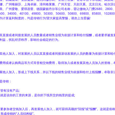
娜、广州唯丽莎、上海卓丽、漳州格莱雅、广州天玺、天顔天奚、北京日光、哈尔滨
、广州爱敬、爱琪蓓蕾、德国蒙丽丹尔等公司名称，需让缴纳入门费2680、2800
500、34000、40100、49800、50300、50600、50800、69800、85800、1028
为计算返利制度的，均是传销行为!望大家提高警惕，请勿上当受骗!
直接或者间接发展的人员数量或者销售业绩为依据计算和给付报酬，或者要求被发
利益，扰乱经济秩序，影响社会稳定的行为。
他人加入，对发展的人员以其直接或者间接滚动发展的人员的数量为依据计算和给
用或者认购商品等方式等变相交纳费用，取得加入或者发展其他人员加入的资格，
他人加入，形成上下线关系，并以下线的销售业绩为依据和给付上线报酬，牟取非
是传销：
管有没有产品;
就是说你的工资的来源，是你的下线所交的钱里的提成;
参加者交钱加入后，再发展他人加入，就可获得高额的“回报”或“报酬”。这就是俗称
形成传销的“人员结构链”。