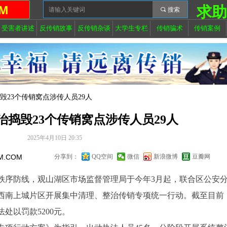
M
求
끠
搜索
受害者讲述
反传销故事
反传销杂谈
大学生专栏
传销骗术
传销案例
毁23个传销窝点涉传人员29人
捣毁23个传销窝点涉传人员29人
2025年4月10日
20:35
M.COM
分享到：
QQ空间
微信
新浪微博
豆瓣网
序防线，观山湖区市场监督管理局于今年3月起，联合区公安
西南上城片区开展集中清理、整治传销专项统一行动。截至目前
处以罚款5200元。