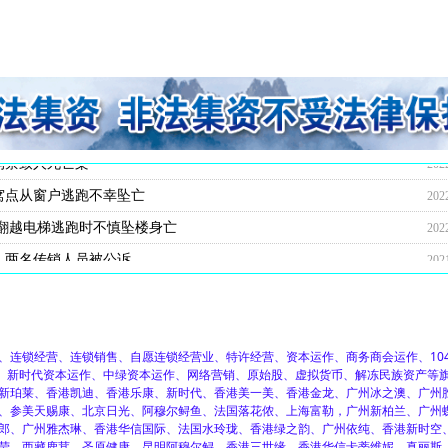
住20多人都患上肺结核
对一传销团伙数罪并罚，主犯获重刑
破细节：24岁男子因不顺从遭折磨致死
传销恶势力犯罪团伙
人员难逃法网终获重刑
不慎坠亡 嫌疑人潜逃9年后终被抓
死亡 潜逃20多年后终于被抓
禁他人致对方坠楼身亡
幸存者受审当庭陈述事故经过
亲友：自称去打工从事低买高卖的采购工作
销，家属：想去传销窝点看看
怀疑遇难者是误入传销组织
身亡，两男女在南京涉嫌非法拘禁罪被起诉
顶楼跳楼身亡
拒从顶楼跳楼身亡
致死案件全线告破 最后一名逃犯落网
201
202
202
202
202
202
202
202
202
202
202
202
202
202
202
202
拘禁致人死亡案
202
窝点从窗户逃跑不幸坠亡
202
翻越电梯逃跑时不慎坠楼身亡
202
，两名传销人员被公诉
202
锁经营、连锁销售、自愿连锁经营业、特许经营、资本运作、商务商会运作、104
程、新时代资本运作、中绿资本运作、网络营销、原始股、虚拟货币、解冻民族资产等
新珀莱、香港凯迪、香港乐康、新时代、香港美一美、香港金龙、广州冰之澳、广州
、参美天赐康、北京日光、阿穆尔鲟鱼、法国落花侬、上海富勒，广州新柏兰、广州
郎、广州雅杰琳、香港华信国际、法国水玲珑、香港绿之韵、广州依纯、香港新时空
莹、西藏鹿茸、圣原健康、昆明阿穆尔鲟、香港三世缘、香港华信卡蒂维妮、真丽斯