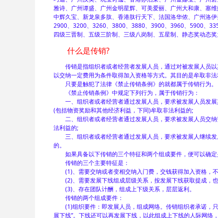
雅诗、广州谭盛、广州金明星辉、可美爱丽、广州大和康、塞维
中辉久宝、新龙泉多肽、香港肽行天下、法国洛华侬、广州洛伊美
2900、3200、3260、3800、3880、3900、3960、5900、33
四级三晋制、五级三阶制、三级八岗制、五星制、静态奖动态奖
什么是传销?
传销是指组织者或者经营者发展人员，通过对被发展人员以其
以交纳一定费用为条件取得加入资格等方式。其目的是牟取非法
只要是触犯了法律《禁止传销条例》的就都属于传销行为。
《禁止传销条例》中规定下列行为，属于传销行为：
一、组织者或者经营者通过发展人员，要求被发展人员发展其
(包括物资奖励和其他经济利益，下同)牟取非法利益的;
二、组织者或者经营者通过发展人员，要求被发展人员交纳费
法利益的;
三、组织者或者经营者通过发展人员，要求被发展人继续发展
的。
如果具备以下传销的三个特征和两个组成要件，便可以确定
传销的三个主要特征是：
(1)、需要交纳或者变相交纳入门费，交钱获得加入资格，不
(2)、需要发展下线组成层级关系，按发展下线获取提成，也
(3)、存在团队计酬，组成上下级关系，层层返利。
传销的两个组成要件：
(1)组织要件：即发展人员，组成网络。传销组织者承诺，只要
展下线”。下线还可以再发展下线，以此组成上下线的人际网络，