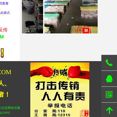
员数量
。
以此模式
反传
OM
끅
COM
뀩
人、
낃
者！
《信息网络传播
녕
com)