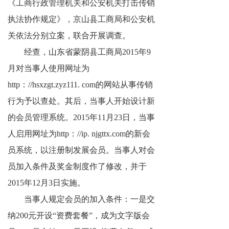
《工商行政管理机关和公安机关打击传销
网络传销
执法协作规定》，京山县工商局和公安机
精神传销
关依法分别立案，联合开展调查。
经查，山东省蒙阴县工商局2015年9
求助专区
月对当事人使用网址为
大学生专栏
http：//hsxzgt.zyz111. com的网站从事传销
行为予以查处。其后，当事人开始设计新
传销骗术
的会员管理系统。2015年11月23日，当事
相关处罚
人启用网址为http：//ip. njgttx.com的新会
传销案例
员系统，以注册制发展会员。当事人对会
员加入条件及奖金制度作了修改，并于
违规直销
2015年12月3日实施。
涉传公司
当事人规定会员的加入条件：一是交
纳200元开设“资费套餐”，成为文字版会
专家论点