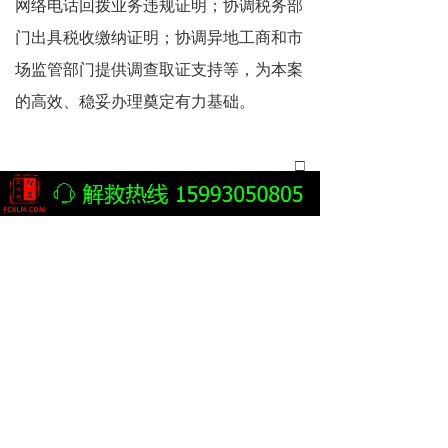
网络电话回拨业务违规证明；协调税务部
门出具税收缴纳证明；协调异地工商和市
场监管部门提供调查取证支持等，为本案
的高效、稳妥办理奠定有力基础。
□
案评人 赵泉龙 姚振群
下一篇：
无
녓
孩子被骗进传销了怎么办？传销寻人传销找人家属必看！
孩子被骗进传销找不到人警方为何不立案不给手机定位？警察不管怎么办？
孩子去了外地怎么判断是不是被骗进了传销组织？