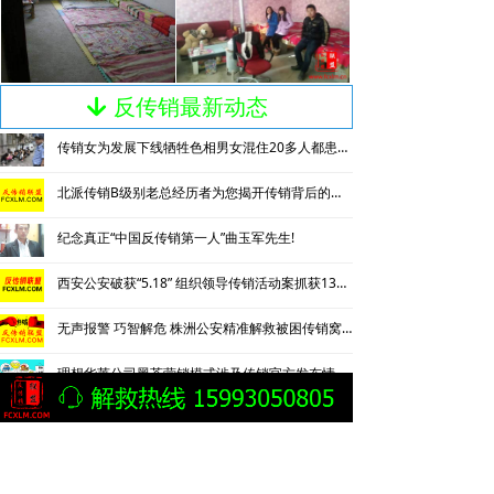
反传销最新动态
녓
传销女为发展下线牺牲色相男女混住20多人都患上肺结核
北派传销B级别老总经历者为您揭开传销背后的神秘
纪念真正“中国反传销第一人”曲玉军先生!
西安公安破获“5.18” 组织领导传销活动案抓获130名涉传人员
无声报警 巧智解危 株洲公安精准解救被困传销窝点人员
理想华莱公司黑茶营销模式涉及传销官方发布情况通报
“黑茶暴富神话”到底是不是传销，要查个明白！
黑茶营销是否涉及传销，要查个明白