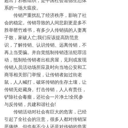
超出了邪教组织，是中国社会道德生态体
系的一场大瘟疫。
传销严重扰乱了经济秩序，影响了社
会的稳定。传销导致的人间悲剧更是多不
胜举罄竹难书，有多少人传销搞的人妻离
子散，家破人亡;我们应该提高防范意
识，了解传销、认识传销、远离传销，不
再上当受骗。并自觉抵制传销违法犯罪活
动，抵制给传销者出租房屋，见到或发现
传销人员活动场所应及时向当地公安和工
商等相关部门举报，让传销者如过街老
鼠，人人喊打，破坏传销的生存土壤，让
传销无处藏身。打击传销，人人有责任，
铲除社会毒瘤，还社会一片净土!全民参
与反传销，共建和谐社会!
传销活动对社会有巨大的危害，已经
引起了全社会的注意，很多人都对传销深
恶痛绝。但也有不少人还是对传销的危害