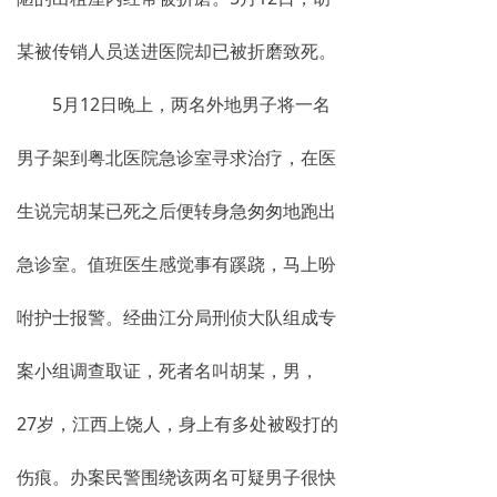
网络传销
某被传销人员送进医院却已被折磨致死。
精神传销
5月12日晚上，两名外地男子将一名
求助专区
男子架到粤北医院急诊室寻求治疗，在医
大学生专栏
生说完胡某已死之后便转身急匆匆地跑出
传销骗术
急诊室。值班医生感觉事有蹊跷，马上吩
相关处罚
咐护士报警。经曲江分局刑侦大队组成专
传销案例
案小组调查取证，死者名叫胡某，男，
违规直销
27岁，江西上饶人，身上有多处被殴打的
涉传公司
专家论点
伤痕。办案民警围绕该两名可疑男子很快