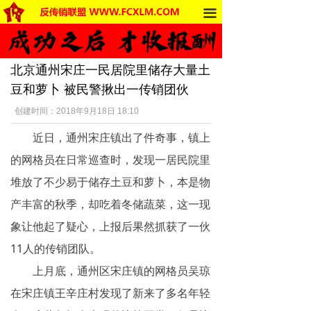
끀
首页
法律法规
北京通州宋庄一民居院里储存大量土
反传销动态
豆和萝卜 被民警揪出一传销团伙
受害者讲述
创建时间：
2018年9月18日
18:10
近日，通州宋庄镇出了件奇事，镇上
反传销杂谈
的网格员在日常巡查时，发现一居民院里
传销的危害
堆放了不少易于储存土豆和萝卜，本是物
死人事件
产丰富的秋季，却吃着冬储蔬菜，这一现
象让他起了疑心，上报后果然抓获了一伙
传销的种类
11人的传销团队。
南派传销
上月底，通州区宋庄镇的网格员吴琼
在宋庄镇王辛庄村发现了新来了多名年轻
北派传销