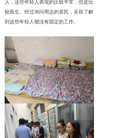
人，这些年轻人表现的比较平常，但是比
网络传销
较面生。经过询问周边的居民，吴琼了解
精神传销
到这些年轻人都没有固定的工作。
求助专区
大学生专栏
传销骗术
相关处罚
传销案例
违规直销
涉传公司
专家论点