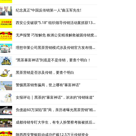
纪念真正“中国反传销第一人”曲玉军先生!
西安公安破获“5.18” 组织领导传销活动案抓获130名涉传人员
无声报警 巧智解危 株洲公安精准解救被困传销窝点人员
理想华莱公司黑茶营销模式涉及传销官方发布情况通报
“黑茶暴富神话”到底是不是传销，要查个明白！
黑茶营销是否涉及传销，要查个明白
警惕黑茶销售骗局，世上哪有“暴富神话”
女报评论 | 黑茶的“暴富神话”，浓浓的“传销味道”
负债超60万深陷“茶”局，亲历者曝光黑茶营销“精神控制”法
成都传销专盯大学生，有专人扮警察考验被抓后话术
陕西西安警银联动成功拦截12.5万元传销资金