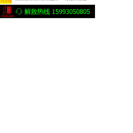
四川成都温江公安破获特大传销案刑拘35名嫌疑人
成都温江公安捣毁2300万特大传销网络 35名传销骨干被刑拘
湖南益阳赫山区成功捣毁2处传销窝点
传销敛财，拘禁索命丨松滋法院对一传销团伙数罪并罚，主犯获重刑
宁夏石嘴山摧毁一涉案资金超800万元的传销团伙
以“改名转运”为噱头搞传销敛财 四被告人获刑六年并处罚金
湖南益阳市赫山区市场监管局破门清退6名传销人员
三十年“传”而未“消” 如何斩断传销“黑手”
云南曲靖警方披露一起传销案件侦破细节：24岁男子因不顺从遭折磨致死
北京平谷捣毁一传销窝点
警惕打着心理疗愈名义的“精神传销”