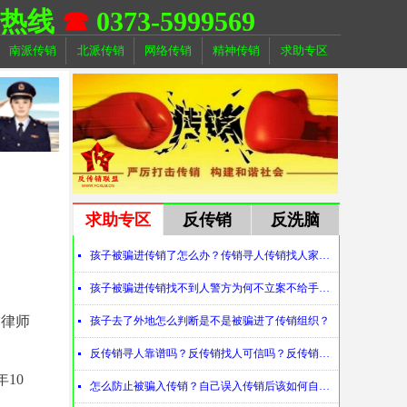
助热线
☎
0373-5999569
南派传销
北派传销
网络传销
精神传销
求助专区
求助专区
反传销
反洗脑
孩子被骗进传销了怎么办？传销寻人传销找人家属必看！
넷
孩子被骗进传销找不到人警方为何不立案不给手机定位？警察不管怎么办？
넷
、律师
孩子去了外地怎么判断是不是被骗进了传销组织？
넷
反传销寻人靠谱吗？反传销找人可信吗？反传销真的能找到人吗？
넷
10
怎么防止被骗入传销？自己误入传销后该如何自救？
넷