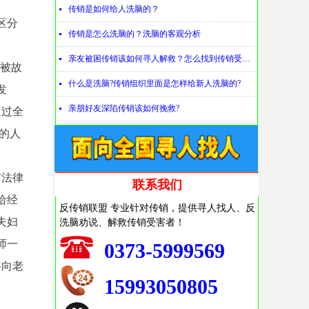
传销是如何给人洗脑的？
넷
区分
传销是怎么洗脑的？洗脑的客观分析
넷
亲友被困传销该如何寻人解救？怎么找到传销受害者？
넷
织被故
什么是洗脑?传销组织里面是怎样给新人洗脑的?
넷
发
亲朋好友深陷传销该如何挽救?
넷
通过全
的人
市法律
联系我们
给经
反传销联盟 专业针对传销，提供寻人找人、反
洗脑劝说、解救传销受害者！
夫妇
师一
0373-5999569
共向老
15993050805