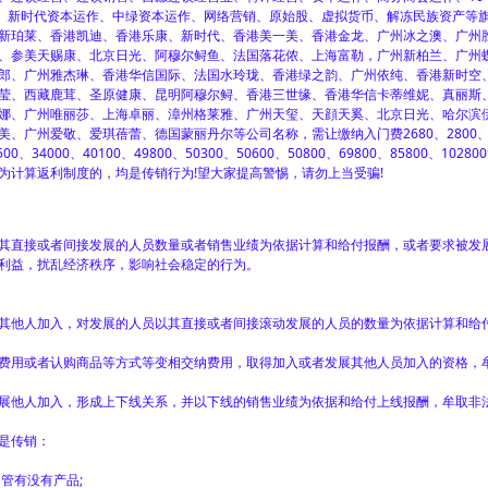
程、新时代资本运作、中绿资本运作、网络营销、原始股、虚拟货币、解冻民族资产等
新珀莱、香港凯迪、香港乐康、新时代、香港美一美、香港金龙、广州冰之澳、广州
、参美天赐康、北京日光、阿穆尔鲟鱼、法国落花侬、上海富勒，广州新柏兰、广州
郎、广州雅杰琳、香港华信国际、法国水玲珑、香港绿之韵、广州依纯、香港新时空
莹、西藏鹿茸、圣原健康、昆明阿穆尔鲟、香港三世缘、香港华信卡蒂维妮、真丽斯
娜、广州唯丽莎、上海卓丽、漳州格莱雅、广州天玺、天顔天奚、北京日光、哈尔滨
、广州爱敬、爱琪蓓蕾、德国蒙丽丹尔等公司名称，需让缴纳入门费2680、2800
500、34000、40100、49800、50300、50600、50800、69800、85800、1028
为计算返利制度的，均是传销行为!望大家提高警惕，请勿上当受骗!
直接或者间接发展的人员数量或者销售业绩为依据计算和给付报酬，或者要求被发
利益，扰乱经济秩序，影响社会稳定的行为。
他人加入，对发展的人员以其直接或者间接滚动发展的人员的数量为依据计算和给
用或者认购商品等方式等变相交纳费用，取得加入或者发展其他人员加入的资格，
他人加入，形成上下线关系，并以下线的销售业绩为依据和给付上线报酬，牟取非
是传销：
管有没有产品;