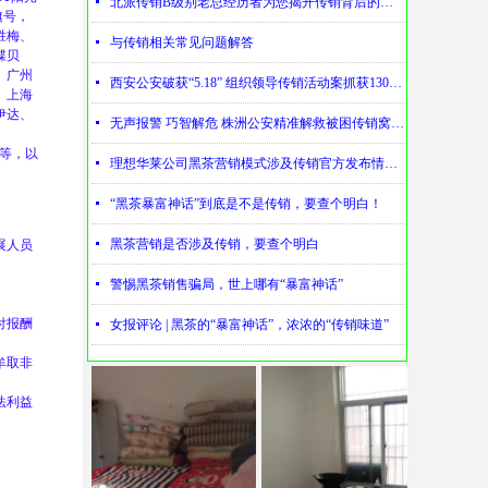
넷
北派传销B级别老总经历者为您揭开传销背后的神秘
旗号，
胜梅、
넷
与传销相关常见问题解答
蝶贝
、广州
넷
西安公安破获“5.18” 组织领导传销活动案抓获130名涉传人员
、上海
伊达、
넷
无声报警 巧智解危 株洲公安精准解救被困传销窝点人员
、
00等，以
넷
理想华莱公司黑茶营销模式涉及传销官方发布情况通报
넷
“黑茶暴富神话”到底是不是传销，要查个明白！
展人员
넷
黑茶营销是否涉及传销，要查个明白
넷
警惕黑茶销售骗局，世上哪有“暴富神话”
付报酬
넷
女报评论 | 黑茶的“暴富神话”，浓浓的“传销味道”
牟取非
法利益