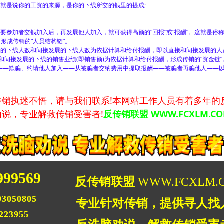
就是说你的工资的来源，是你的下线所交的钱里的提成;
参加者交钱加入后，再发展他人加入，就可获得高额的“回报”或“报酬”。这就是俗称
形成传销的“人员结构链”。
的下线人数和间接发展的下线人数为依据计算和给付报酬，即以直接和间接发展的人
和间接发展的下线的销售业绩(即销售额)为依据计算和给付报酬，形成传销的“资金链”
——欺骗、约请他人加入——从被骗者交纳费用中提取报酬——被骗者再骗他人——
执迷不悟，请与我们联系!本网站工作人员有着多年的
说，专业解救传销受害者!
反传销联盟 WWW.FCXLM.C
999569
反传销联盟
WWW.FCXLM.
3050805
专业针对传销，提供寻人找
223955