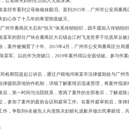
踪，让老陈夫妇的生活陷入无底深渊。
经常看到父母偷偷抹眼泪。直到2015年，广州市公安局番禺
夫妇心存了十几年的希望彻底破灭。
到广州市番禺区大石街“恒天”体系传销组织，因不愿加入传销组
日，陈某军的部分尸块在番禺区大石镇会江村飞龙世界千坑底草丛被
，案件被搁置了十年。2015年4月，广州市公安局番禺区分局
陈某军。以此作为突破口，2019年案件得以全面侦破。参与作案
人民检察院提起公诉后，通过户籍地河南某市法律援助处与广州
法律援助异地协作机制，详细了解案情后迅速受理，将案件指派
派后，第一时间与法院联系，查阅了案件的全部卷宗，了解老陈
讼，参加了案件的庭前会议和庭审工作。在案件庭审前后，朱律
工作，争取到6名被告人向老陈夫妇赔礼道歉并做出民事赔偿，
新