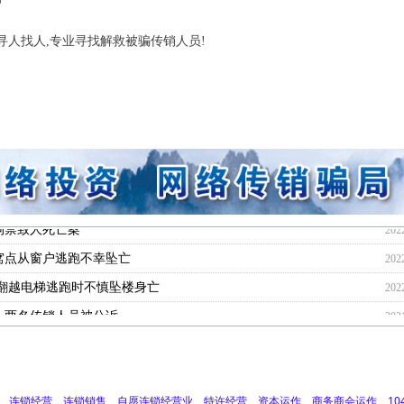
寻人找人,专业寻找解救被骗传销人员!
住20多人都患上肺结核
对一传销团伙数罪并罚，主犯获重刑
破细节：24岁男子因不顺从遭折磨致死
传销恶势力犯罪团伙
人员难逃法网终获重刑
不慎坠亡 嫌疑人潜逃9年后终被抓
死亡 潜逃20多年后终于被抓
禁他人致对方坠楼身亡
幸存者受审当庭陈述事故经过
亲友：自称去打工从事低买高卖的采购工作
销，家属：想去传销窝点看看
怀疑遇难者是误入传销组织
身亡，两男女在南京涉嫌非法拘禁罪被起诉
顶楼跳楼身亡
拒从顶楼跳楼身亡
致死案件全线告破 最后一名逃犯落网
201
202
202
202
202
202
202
202
202
202
202
202
202
202
202
202
拘禁致人死亡案
202
窝点从窗户逃跑不幸坠亡
202
翻越电梯逃跑时不慎坠楼身亡
202
，两名传销人员被公诉
202
锁经营、连锁销售、自愿连锁经营业、特许经营、资本运作、商务商会运作、104