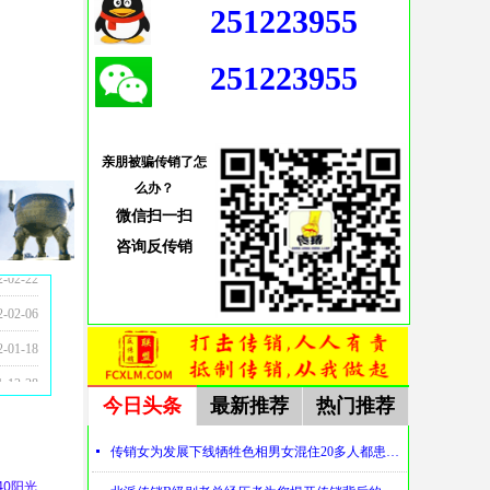
251223955
251223955
亲朋被骗传销了怎
么办？
微信扫一扫
咨询
反传销
5-08-28
5-10-24
5-08-28
4-09-13
3-10-30
2-09-27
2-09-16
1-12-28
1-12-24
1-12-17
1-12-17
1-12-17
1-11-23
1-10-07
1-10-06
1-08-12
2-02-22
2-02-06
2-01-18
1-12-28
今日头条
最新推荐
热门推荐
넷
传销女为发展下线牺牲色相男女混住20多人都患上肺结核
0阳光