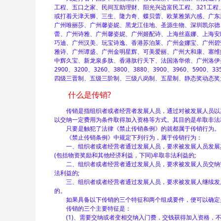
工程、五口之家、民间互助理财、阳光兴边富民工程、321工
或打着天津天狮、三生、隆力奇、蝶贝蕾、欧莱雅第六感、广东
广州唯丽莎、广州馨姿妮、黑龙江佳地、圣源生物、深圳凯尔德
蕾、广州诗雅、广州馨姿妮、广州姬配诗、上海丝嘉娜、上海安
巧迪、广州汉美、玩宝诗逸、香港苏泊莱、广州金娜宝、广州碧
雅诗、广州谭盛、广州金明星辉、可美爱丽、广州大和康、塞维
中辉久宝、新龙泉多肽、香港肽行天下、法国洛华侬、广州洛伊美
2900、3200、3260、3800、3880、3900、3960、5900、33
四级三晋制、五级三阶制、三级八岗制、五星制、静态奖动态奖
什么是传销?
传销是指组织者或者经营者发展人员，通过对被发展人员以其
以交纳一定费用为条件取得加入资格等方式。其目的是牟取非法
只要是触犯了法律《禁止传销条例》的就都属于传销行为。
《禁止传销条例》中规定下列行为，属于传销行为：
一、组织者或者经营者通过发展人员，要求被发展人员发展其
(包括物资奖励和其他经济利益，下同)牟取非法利益的;
二、组织者或者经营者通过发展人员，要求被发展人员交纳费
法利益的;
三、组织者或者经营者通过发展人员，要求被发展人继续发展
的。
如果具备以下传销的三个特征和两个组成要件，便可以确定
传销的三个主要特征是：
(1)、需要交纳或者变相交纳入门费，交钱获得加入资格，不