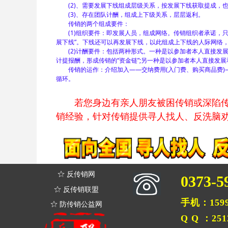
(2)、需要发展下线组成层级关系，按发展下线获取提成，也
(3)、存在团队计酬，组成上下级关系，层层返利。
传销的两个组成要件：
(1)组织要件：即发展人员，组成网络。传销组织者承诺，只要
展下线”。下线还可以再发展下线，以此组成上下线的人际网络，
(2)计酬要件：包括两种形式。一种是以参加者本人直接发展
计提报酬，形成传销的“资金链”;另一种是以参加者本人直接发展
传销的运作：介绍加入——交纳费用(入门费、购买商品费)
循环。
若您身边有亲人朋友被困传销或深陷传销
销经验，针对传销提供寻人找人、反洗脑劝
ꄃ
反传销网
0373-5
ꄃ
反传销联盟
手机：1599
ꄃ
防传销公益网
Q Q ：251