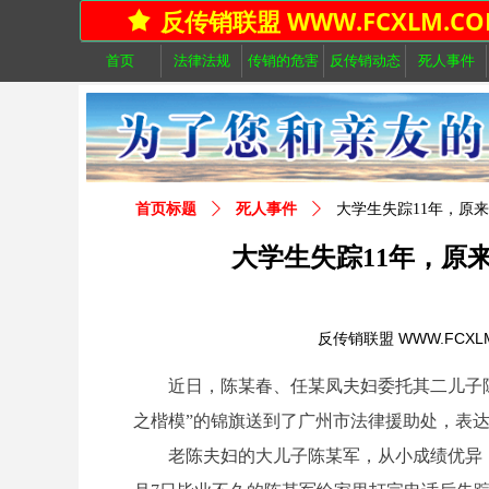
反传销联盟 WWW.FCXLM.CO
끄
首页
法律法规
传销的危害
反传销动态
死人事件
首页标题
ꄲ
死人事件
ꄲ
大学生失踪11年，原
大学生失踪11年，原
反传销联盟 WWW.FCXL
近日，陈某春、任某凤夫妇委托其二儿子陈
之楷模”的锦旗送到了广州市法律援助处，表
老陈夫妇的大儿子陈某军，从小成绩优异，是