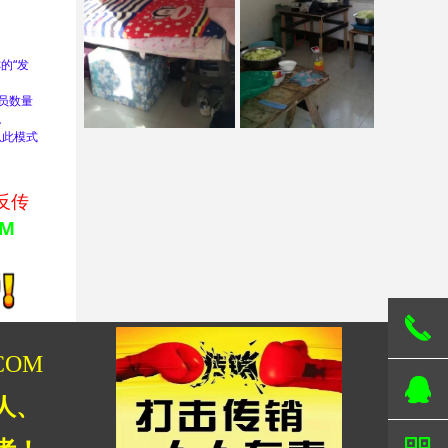
的“发
员数量
。
以此模式
反传
OM
끅
COM
뀩
人、