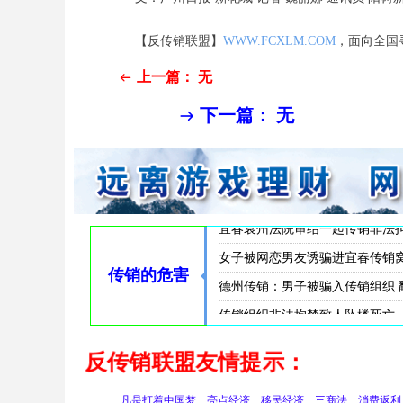
【反传销联盟】
WWW.FCXLM.COM
，面向全国
上一篇：
无
ꂃ
下一篇：
无
ꁹ
传销女为发展下线牺牲色相男女混
传销敛财，拘禁索命丨松滋法院
云南曲靖警方披露一起传销案件侦
曲靖传销组织致人死亡 警方捣毁
商洛传销非法拘禁致人死亡 传销
莆田传销组织非法拘禁致人逃跑时
在襄阳将被骗入传销窝点者遭殴打
两男女组织领导传销活动非法拘
传销组织“漳州11人海滩溺亡”
福建漳州11人涉传销落水遇难 
漳州海滩11名溺亡者初查涉嫌传
“漳州海滩11人溺亡”家属发声
骗他人加入传销组织致对方坠楼
南阳传销组织发生惨案一男子从
南阳传销：男子要求离开传销被
湖北襄阳19年前的传销窝点伤人
宜春袁州法院审结一起传销非法
女子被网恋男友诱骗进宜春传销
传销的危害
德州传销：男子被骗入传销组织 
传销组织非法拘禁致人坠楼死亡
反传销联盟友情提示：
凡是打着中国梦、亮点经济、移民经济、三商法、消费返利、连