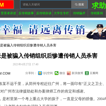
M
求
끠
搜索
受害者讲述
反传销故事
反传销杂谈
大学生专栏
传销骗术
传销案例
来是被骗入传销组织后惨遭传销人员杀害
来是被骗入传销组织后惨遭传销人员杀害
2021年4月27日
17:40
M.COM
分享到：
QQ空间
微信
新浪微博
豆瓣网
某不远千里，从郑州专程赶往广州，将一面印有“正义之卫士
达对广州市法律援助处和办案律师工作的肯定和感谢。
村里第一个考上重点大学的孩子，一直是父母的骄傲。2004年