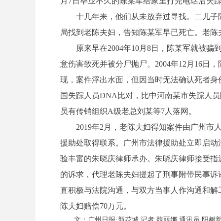
月7日毕业不久的陈某军给家里打完电话后失
十几年来，他们从未放弃过寻找。二儿子陈某
局找到老陈夫妇，告知陈某军早已死亡。老陈
原来早在2004年10月8日，陈某军就被骗
意伤害致死并被分尸抛尸。2004年12月16
现，案件浮出水面，但因当时无法确认死者身份
国失踪人员DNA比对，比中河南某市失踪人员
员有传销组织A级老总刘某等7人落网。
2019年2月，老陈夫妇得知案件由广州市
援助处取得联系。广州市法律援助处立即启动
验丰富的朱晓庆律师承办。朱晓庆律师接受指
的诉求，代理老陈夫妇提起了刑事附带民事诉
直积极与法院沟通，与双方当事人作沟通和解
陈夫妇赔偿70万元。
文：广州日报·新花城 记者 魏丽娜 通讯员 阳树