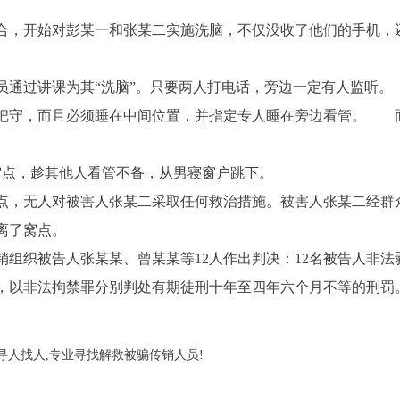
合，开始对彭某一和张某二实施洗脑，不仅没收了他们的手机，
过讲课为其“洗脑”。只要两人打电话，旁边一定有人监听。
守，而且必须睡在中间位置，并指定专人睡在旁边看管。 
窝点，趁其他人看管不备，从男寝窗户跳下。
，无人对被害人张某二采取任何救治措施。被害人张某二经群
离了窝点。
组织被告人张某某、曾某某等12人作出判决：12名被告人非法
，以非法拘禁罪分别判处有期徒刑十年至四年六个月不等的刑罚
寻人找人,专业寻找解救被骗传销人员!