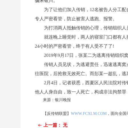
骗来银川。
为了让他们加入传销，12名被告人分工配
专人严密看管，防止被害人逃跑、报警。
为打消两人抵触传销的心理，传销组织人员通
就连晚上睡觉时，两人的寝室门口都有人把
24小时的严密看管，终于有人受不了了!
2019年9月17日，张某二为逃离传销组织
传销人员见状，为逃避责任，迅速逃离窝点
往医院，后抢救无效死亡。而彭某一趁乱，逃
2月4日，记者获悉，西夏区人民法院对传销
他人人身自由，致一人死亡，构成非法拘禁罪
来源：银川晚报
【反传销联盟】
WWW.FCXLM.COM
，面向全国
上一篇：
无
ꂃ