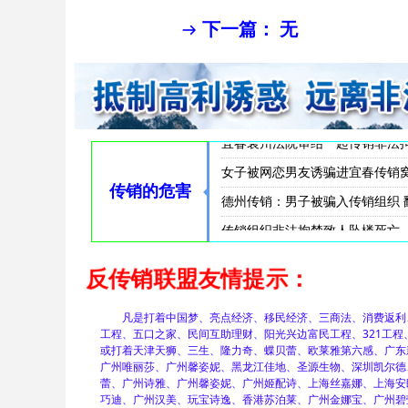
下一篇：
无
ꁹ
传销女为发展下线牺牲色相男女混
传销敛财，拘禁索命丨松滋法院
云南曲靖警方披露一起传销案件侦
曲靖传销组织致人死亡 警方捣毁
商洛传销非法拘禁致人死亡 传销
莆田传销组织非法拘禁致人逃跑时
在襄阳将被骗入传销窝点者遭殴打
两男女组织领导传销活动非法拘
传销组织“漳州11人海滩溺亡”
福建漳州11人涉传销落水遇难 
漳州海滩11名溺亡者初查涉嫌传
“漳州海滩11人溺亡”家属发声
骗他人加入传销组织致对方坠楼
南阳传销组织发生惨案一男子从
南阳传销：男子要求离开传销被
湖北襄阳19年前的传销窝点伤人
宜春袁州法院审结一起传销非法
女子被网恋男友诱骗进宜春传销
传销的危害
德州传销：男子被骗入传销组织 
传销组织非法拘禁致人坠楼死亡
反传销联盟友情提示：
凡是打着中国梦、亮点经济、移民经济、三商法、消费返利、连
工程、五口之家、民间互助理财、阳光兴边富民工程、321工
或打着天津天狮、三生、隆力奇、蝶贝蕾、欧莱雅第六感、广东
广州唯丽莎、广州馨姿妮、黑龙江佳地、圣源生物、深圳凯尔德
蕾、广州诗雅、广州馨姿妮、广州姬配诗、上海丝嘉娜、上海安
巧迪、广州汉美、玩宝诗逸、香港苏泊莱、广州金娜宝、广州碧