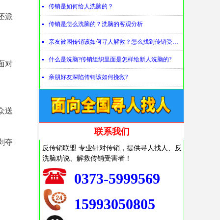
传销是如何给人洗脑的？
넷
还派
传销是怎么洗脑的？洗脑的客观分析
넷
亲友被困传销该如何寻人解救？怎么找到传销受害者？
넷
什么是洗脑?传销组织里面是怎样给新人洗脑的?
넷
面对
亲朋好友深陷传销该如何挽救?
넷
众送
联系我们
剥夺
反传销联盟 专业针对传销，提供寻人找人、反
洗脑劝说、解救传销受害者！
。
0373-5999569
15993050805