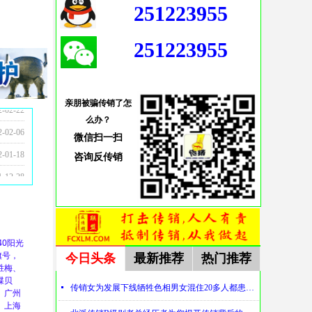
251223955
251223955
5-08-28
5-10-24
5-08-28
4-09-13
3-10-30
2-09-27
2-09-16
1-12-28
1-12-24
1-12-17
1-12-17
1-12-17
1-11-23
1-10-07
1-10-06
1-08-12
亲朋被骗传销了怎
2-02-22
么办？
2-02-06
微信扫一扫
2-01-18
咨询
反传销
1-12-28
0阳光
旗号，
今日头条
最新推荐
热门推荐
胜梅、
蝶贝
넷
传销女为发展下线牺牲色相男女混住20多人都患上肺结核
、广州
、上海