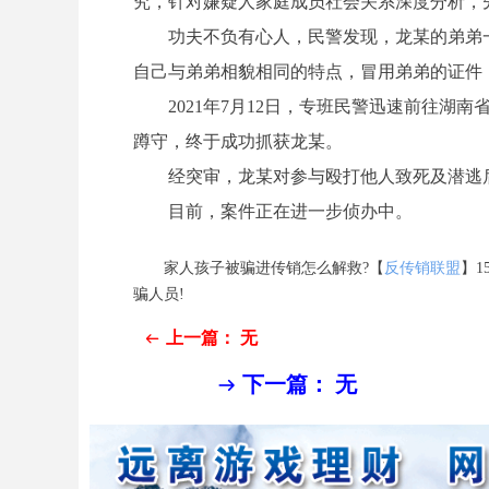
究，针对嫌疑人家庭成员社会关系深度分析，
功夫不负有心人，民警发现，龙某的弟弟一
自己与弟弟相貌相同的特点，冒用弟弟的证件
2021年7月12日，专班民警迅速前往湖南省
蹲守，终于成功抓获龙某。
经突审，龙某对参与殴打他人致死及潜逃后
目前，案件正在进一步侦办中。
家人孩子被骗进传销怎么解救?【
反传销联盟
】1
骗人员!
上一篇：
无
ꂃ
下一篇：
无
ꁹ