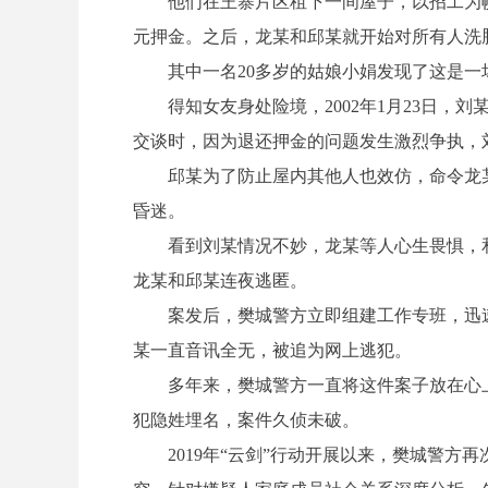
他们在王寨片区租下一间屋子，以招工为幌子
元押金。之后，龙某和邱某就开始对所有人洗
其中一名20多岁的姑娘小娟发现了这是一
得知女友身处险境，2002年1月23日，
交谈时，因为退还押金的问题发生激烈争执，
邱某为了防止屋内其他人也效仿，命令龙某
昏迷。
看到刘某情况不妙，龙某等人心生畏惧，和
龙某和邱某连夜逃匿。
案发后，樊城警方立即组建工作专班，迅速
某一直音讯全无，被追为网上逃犯。
多年来，樊城警方一直将这件案子放在心上
犯隐姓埋名，案件久侦未破。
2019年“云剑”行动开展以来，樊城警方