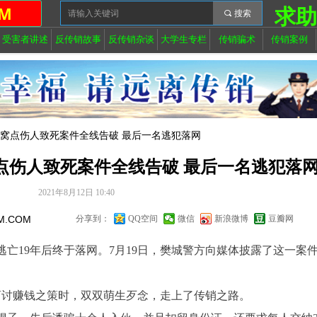
M
求
끠
搜索
受害者讲述
反传销故事
反传销杂谈
大学生专栏
传销骗术
传销案例
销窝点伤人致死案件全线告破 最后一名逃犯落网
点伤人致死案件全线告破 最后一名逃犯落
2021年8月12日
10:40
M.COM
分享到：
QQ空间
微信
新浪微博
豆瓣网
亡19年后终于落网。7月19日，樊城警方向媒体披露了这一案
商讨赚钱之策时，双双萌生歹念，走上了传销之路。