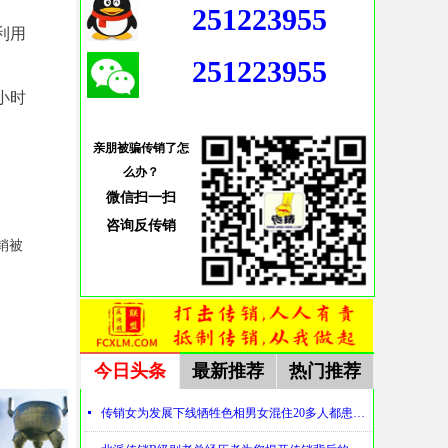
251223955
利用
251223955
小时
亲朋被骗传销了怎
么办？
微信扫一扫
咨询
反传销
销被
今日头条
最新推荐
热门推荐
넷
传销女为发展下线牺牲色相男女混住20多人都患上肺结核