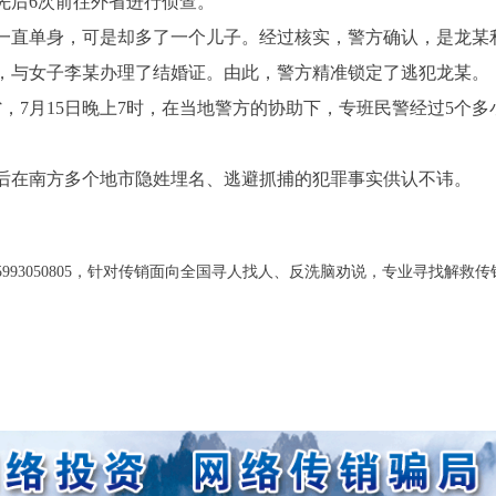
先后6次前往外省进行侦查。
直单身，可是却多了一个儿子。经过核实，警方确认，是龙某
，与女子李某办理了结婚证。由此，警方精准锁定了逃犯龙某。
，7月15日晚上7时，在当地警方的协助下，专班民警经过5个多
在南方多个地市隐姓埋名、逃避抓捕的犯罪事实供认不讳。
5993050805，针对传销面向全国寻人找人、反洗脑劝说，专业寻找解救传