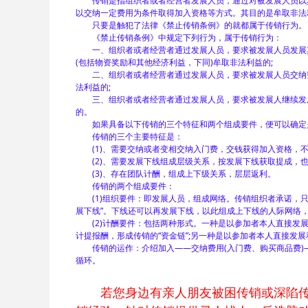
传销是指组织者或者经营者发展人员，通过对被发展人员以其
以交纳一定费用为条件取得加入资格等方式。其目的是牟取非法
只要是触犯了法律《禁止传销条例》的就都属于传销行为。
《禁止传销条例》中规定下列行为，属于传销行为：
一、组织者或者经营者通过发展人员，要求被发展人员发展其
(包括物资奖励和其他经济利益，下同)牟取非法利益的;
二、组织者或者经营者通过发展人员，要求被发展人员交纳费
法利益的;
三、组织者或者经营者通过发展人员，要求被发展人继续发展
的。
如果具备以下传销的三个特征和两个组成要件，便可以确定
传销的三个主要特征是：
(1)、需要交纳或者变相交纳入门费，交钱获得加入资格，不
(2)、需要发展下线组成层级关系，按发展下线获取提成，也
(3)、存在团队计酬，组成上下级关系，层层返利。
传销的两个组成要件：
(1)组织要件：即发展人员，组成网络。传销组织者承诺，只要
展下线”。下线还可以再发展下线，以此组成上下线的人际网络，
(2)计酬要件：包括两种形式。一种是以参加者本人直接发展
计提报酬，形成传销的“资金链”;另一种是以参加者本人直接发展
传销的运作：介绍加入——交纳费用(入门费、购买商品费)
循环。
若您身边有亲人朋友被困传销或深陷传销