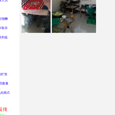
展人员
付报酬
牟取非
法利益
的“发
员数量
。
以此模式
反传