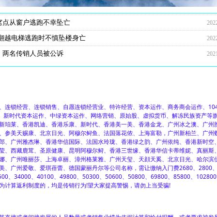
住20多人都患上肺结核
对一传销团伙数罪并罚，主犯获重刑
破细节：24岁男子因不顺从遭折磨致死
传销恶势力犯罪团伙
人员难逃法网终获重刑
不慎坠亡 嫌疑人潜逃9年后终被抓
死亡 潜逃20多年后终于被抓
拘禁致人死亡案
幸存者受审当庭陈述事故经过
亲友：自称去打工从事低买高卖的采购工作
销，家属：想去传销窝点看看
怀疑遇难者是误入传销组织
身亡，两男女在南京涉嫌非法拘禁罪被起诉
顶楼跳楼身亡
拒从顶楼跳楼身亡
致死案件全线告破 最后一名逃犯落网
201
202
202
202
202
202
202
202
202
202
202
202
202
202
202
202
窝点从窗户逃跑不幸坠亡
202
翻越电梯逃跑时不慎坠楼身亡
202
，两名传销人员被公诉
202
禁他人致对方坠楼身亡
202
锁经营、连锁销售、自愿连锁经营业、特许经营、资本运作、商务商会运作、104
程、新时代资本运作、中绿资本运作、网络营销、原始股、虚拟货币、解冻民族资产等
新珀莱、香港凯迪、香港乐康、新时代、香港美一美、香港金龙、广州冰之澳、广州
、参美天赐康、北京日光、阿穆尔鲟鱼、法国落花侬、上海富勒，广州新柏兰、广州
郎、广州雅杰琳、香港华信国际、法国水玲珑、香港绿之韵、广州依纯、香港新时空
莹、西藏鹿茸、圣原健康、昆明阿穆尔鲟、香港三世缘、香港华信卡蒂维妮、真丽斯
娜、广州唯丽莎、上海卓丽、漳州格莱雅、广州天玺、天顔天奚、北京日光、哈尔滨
、广州爱敬、爱琪蓓蕾、德国蒙丽丹尔等公司名称，需让缴纳入门费2680、2800
500、34000、40100、49800、50300、50600、50800、69800、85800、1028
为计算返利制度的，均是传销行为!望大家提高警惕，请勿上当受骗!