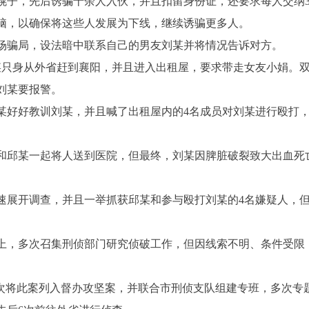
，先后诱骗十余人入伙，并且扣留身份证，还要求每人交纳30
脑，以确保将这些人发展为下线，继续诱骗更多人。
场骗局，设法暗中联系自己的男友刘某并将情况告诉对方。
刘某只身从外省赶到襄阳，并且进入出租屋，要求带走女友小娟。
刘某要报警。
好好教训刘某，并且喊了出租屋内的4名成员对刘某进行殴打
邱某一起将人送到医院，但最终，刘某因脾脏破裂致大出血死
展开调查，并且一举抓获邱某和参与殴打刘某的4名嫌疑人，
，多次召集刑侦部门研究侦破工作，但因线索不明、条件受限
再次将此案列入督办攻坚案，并联合市刑侦支队组建专班，多次专