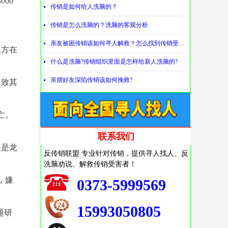
00
传销是如何给人洗脑的？
넷
传销是怎么洗脑的？洗脑的客观分析
넷
亲友被困传销该如何寻人解救？怎么找到传销受害者？
넷
双方在
什么是洗脑?传销组织里面是怎样给新人洗脑的?
넷
亲朋好友深陷传销该如何挽救?
넷
，致其
亡。
联系我们
但是龙
反传销联盟 专业针对传销，提供寻人找人、反
洗脑劝说、解救传销受害者！
，嫌
0373-5999569
15993050805
题研