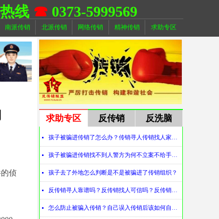
助热线
☎
0373-5999569
南派传销
北派传销
网络传销
精神传销
求助专区
网
求助专区
反传销
反洗脑
孩子被骗进传销了怎么办？传销寻人传销找人家属必看！
넷
孩子被骗进传销找不到人警方为何不立案不给手机定位？警察不管怎么办？
넷
件的侦
孩子去了外地怎么判断是不是被骗进了传销组织？
넷
反传销寻人靠谱吗？反传销找人可信吗？反传销真的能找到人吗？
넷
怎么防止被骗入传销？自己误入传销后该如何自救？
넷