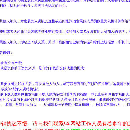
直接或者间接发展的人员数量或者销售业绩为依据计算和给付报酬，或者要求被发
利益，扰乱经济秩序，影响社会稳定的行为。
他人加入，对发展的人员以其直接或者间接滚动发展的人员的数量为依据计算和给
用或者认购商品等方式等变相交纳费用，取得加入或者发展其他人员加入的资格，
他人加入，形成上下线关系，并以下线的销售业绩为依据和给付上线报酬，牟取非
是传销：
管有没有产品;
就是说你的工资的来源，是你的下线所交的钱里的提成;
参加者交钱加入后，再发展他人加入，就可获得高额的“回报”或“报酬”。这就是俗称
形成传销的“人员结构链”。
的下线人数和间接发展的下线人数为依据计算和给付报酬，即以直接和间接发展的人
和间接发展的下线的销售业绩(即销售额)为依据计算和给付报酬，形成传销的“资金链”
——欺骗、约请他人加入——从被骗者交纳费用中提取报酬——被骗者再骗他人——
执迷不悟，请与我们联系!本网站工作人员有着多年的