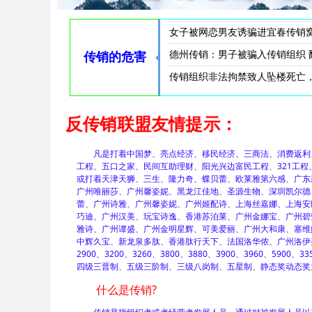
传销女为发展下线牺牲色相男女混
传销敛财，拘禁索命丨松滋法院
云南曲靖警方披露一起传销案件侦
曲靖传销组织致人死亡 警方捣毁
商洛传销非法拘禁致人死亡 传销
莆田传销组织非法拘禁致人逃跑时
在襄阳将被骗入传销窝点者遭殴打
宜春袁州法院审结一起传销非法
传销组织“漳州11人海滩溺亡”
福建漳州11人涉传销落水遇难 
漳州海滩11名溺亡者初查涉嫌传
“漳州海滩11人溺亡”家属发声
骗他人加入传销组织致对方坠楼
南阳传销组织发生惨案一男子从
南阳传销：男子要求离开传销被
湖北襄阳19年前的传销窝点伤人
女子被网恋男友诱骗进宜春传销
德州传销：男子被骗入传销组织 
传销的危害
传销组织非法拘禁致人坠楼死亡
两男女组织领导传销活动非法拘
反传销联盟友情提示：
凡是打着中国梦、亮点经济、移民经济、三商法、消费返利、连
工程、五口之家、民间互助理财、阳光兴边富民工程、321工
或打着天津天狮、三生、隆力奇、蝶贝蕾、欧莱雅第六感、广东
广州唯丽莎、广州馨姿妮、黑龙江佳地、圣源生物、深圳凯尔德
蕾、广州诗雅、广州馨姿妮、广州姬配诗、上海丝嘉娜、上海安
巧迪、广州汉美、玩宝诗逸、香港苏泊莱、广州金娜宝、广州碧
雅诗、广州谭盛、广州金明星辉、可美爱丽、广州大和康、塞维
中辉久宝、新龙泉多肽、香港肽行天下、法国洛华侬、广州洛伊美
2900、3200、3260、3800、3880、3900、3960、5900、33
四级三晋制、五级三阶制、三级八岗制、五星制、静态奖动态奖
什么是传销?