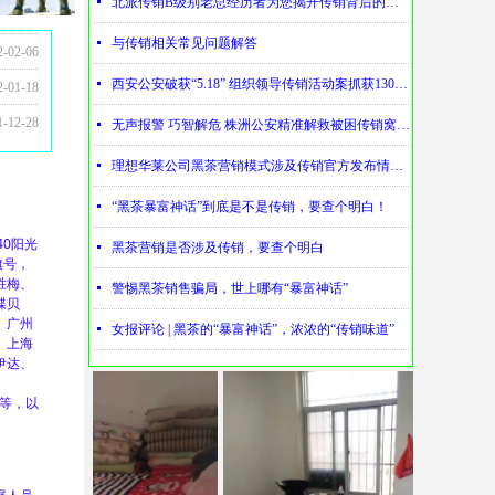
넷
北派传销B级别老总经历者为您揭开传销背后的神秘
5-08-28
5-10-24
5-08-28
4-09-13
3-10-30
2-09-27
2-09-16
2-02-22
1-12-24
1-12-17
1-12-17
1-12-17
1-11-23
1-10-07
1-10-06
1-08-12
2-02-06
넷
与传销相关常见问题解答
2-01-18
넷
西安公安破获“5.18” 组织领导传销活动案抓获130名涉传人员
1-12-28
넷
无声报警 巧智解危 株洲公安精准解救被困传销窝点人员
1-12-28
넷
理想华莱公司黑茶营销模式涉及传销官方发布情况通报
넷
“黑茶暴富神话”到底是不是传销，要查个明白！
0阳光
넷
黑茶营销是否涉及传销，要查个明白
旗号，
胜梅、
넷
警惕黑茶销售骗局，世上哪有“暴富神话”
蝶贝
、广州
넷
女报评论 | 黑茶的“暴富神话”，浓浓的“传销味道”
、上海
伊达、
、
00等，以