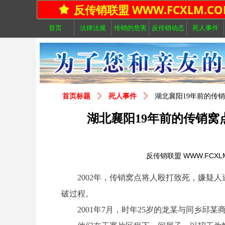
反传销联盟 WWW.FCXLM.CO
끄
首页
法律法规
传销的危害
反传销动态
死人事件
首页标题
ꄲ
死人事件
ꄲ
湖北襄阳19年前的传
湖北襄阳19年前的传销窝
反传销联盟 WWW.FCXL
2002年，传销窝点将人殴打致死，嫌疑人逃
破过程。
2001年7月，时年25岁的龙某与同乡邱某