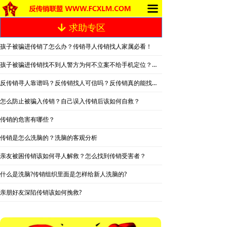
끀
首页
求助专区
녓
求助专区
孩子被骗进传销了怎么办？传销寻人传销找人家属必看！
传销的种类
孩子被骗进传销找不到人警方为何不立案不给手机定位？警察不管怎么办？
南派传销
反传销寻人靠谱吗？反传销找人可信吗？反传销真的能找到人吗？
怎么防止被骗入传销？自己误入传销后该如何自救？
北派传销
传销的危害有哪些？
网络传销
传销是怎么洗脑的？洗脑的客观分析
精神传销
亲友被困传销该如何寻人解救？怎么找到传销受害者？
违规直销
什么是洗脑?传销组织里面是怎样给新人洗脑的?
亲朋好友深陷传销该如何挽救?
涉传公司
传销的危害