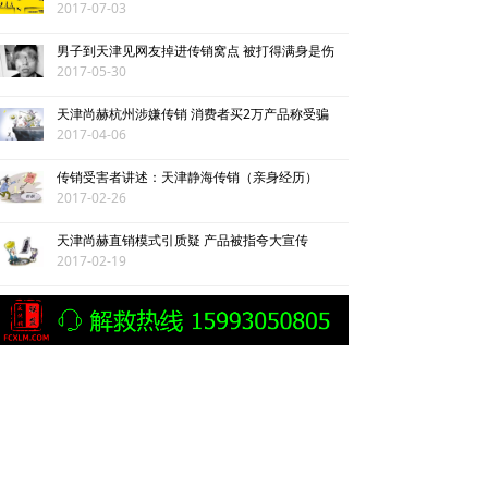
2017-07-03
男子到天津见网友掉进传销窝点 被打得满身是伤
2017-05-30
天津尚赫杭州涉嫌传销 消费者买2万产品称受骗
2017-04-06
传销受害者讲述：天津静海传销（亲身经历）
2017-02-26
天津尚赫直销模式引质疑 产品被指夸大宣传
2017-02-19
母亲“自杀” 孝子也不回家 辽宁鞍山一白领在天津被骗入传销窝点
2016-11-10
湖北荆门7名“天津天狮生物发展有限公司”传销头目被判刑
2016-07-13
天津尚赫被曝辽宁、湖南传销 收入门费鼓吹团队计酬
2016-04-20