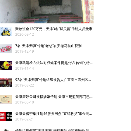
北派传销
网络传销
聚敛资金120万元，天津3名“蝶贝蕾”传销人员受审
精神传销
2020-09-12
求助专区
7名“天津天狮”传销“老总”在安徽马鞍山获刑
2019-12-19
大学生专栏
天津武清检方依法对权健案件提起公诉 传销的特点了解下
2019-11-14
传销骗术
92名“天津天狮”传销组织被告人在宜春市袁州区人民法院开庭受审
相关处罚
2019-08-22
天津康婷公司被指涉嫌传销 天津市场监管部门已介入调查
揭秘传销
2019-05-10
传销案例
天津天狮密集注销46服务网点 “直销教父”李金元到底涉不涉传销？
2019-02-21
专家论点
传销组织假冒"天津天狮"进行非法拘禁和抢劫 涉恶团伙被批捕