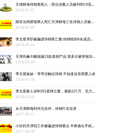
天津静海传销害死人：部分涉案人员被判刑10至11年
2018-07-07
因非法拘禁致两人死亡天津静海三名传销人员被判刑
2018-07-06
李文星求职被骗进传销死亡案:传销组织6名成员被提起公诉
2018-05-24
天津尚赫大幅缩减23款直销产品 曾多次被举报涉嫌传销
2018-05-09
李文星妹妹：哥哥没触过传销 不知道这东西要人命
2018-03-26
李文星家人诉BOSS直聘立案，索赔231万，无力支付诉讼费请求暂缓
2018-03-26
从天津静海到河北沧州，传销打击实录
2017-08-15
小伙到天津找工作被骗进传销窝点 半夜偷出手机向警方报警
2017-08-09