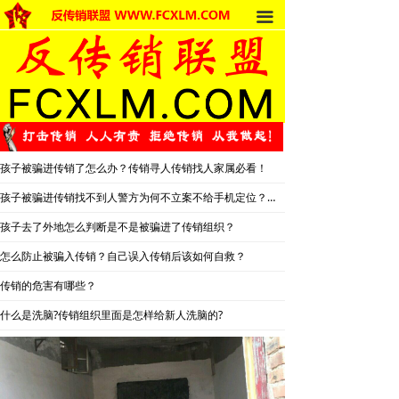
끀
首页
法律法规
反传销动态
受害者讲述
孩子被骗进传销了怎么办？传销寻人传销找人家属必看！
反传销故事
孩子被骗进传销找不到人警方为何不立案不给手机定位？警察不管怎么办？
反传销杂谈
孩子去了外地怎么判断是不是被骗进了传销组织？
怎么防止被骗入传销？自己误入传销后该如何自救？
传销的危害
传销的危害有哪些？
死人事件
什么是洗脑?传销组织里面是怎样给新人洗脑的?
传销的种类
南派传销